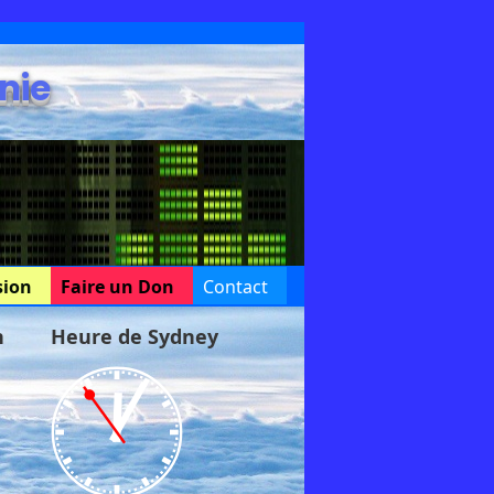
nie
sion
Faire un Don
Contact
n
Heure de Sydney