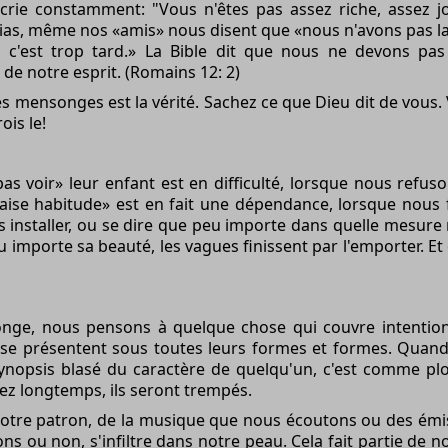
ie constamment: "Vous n'êtes pas assez riche, assez j
édias, même nos «amis» nous disent que «nous n'avons pas 
 c'est trop tard.» La Bible dit que nous ne devons p
de notre esprit. (Romains 12: 2)
s mensonges est la vérité. Sachez ce que Dieu dit de vous. V
ois le!
as voir» leur enfant est en difficulté, lorsque nous refu
ise habitude» est en fait une dépendance, lorsque nous f
 installer, ou se dire que peu importe dans quelle mesur
 importe sa beauté, les vagues finissent par l'emporter. E
e, nous pensons à quelque chose qui couvre intention
 se présentent sous toutes leurs formes et formes. Quand
synopsis blasé du caractère de quelqu'un, c'est comme p
ez longtemps, ils seront trempés.
 notre patron, de la musique que nous écoutons ou des ém
 ou non, s'infiltre dans notre peau. Cela fait partie de n