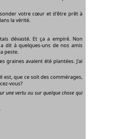
sonder votre cœur et d'être prêt à
ans la vérité.
étais dévasté. Et ça a empiré. Non
lle a dit à quelques-uns de nos amis
la peste.
graines avaient été plantées. J'ai
it est, que ce soit des commérages,
ncez-vous?
sur une vertu ou sur quelque chose qui
.