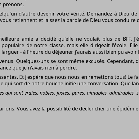
s prenons.
lqu'un d'autre devenir votre vérité. Demandez à Dieu de 
ous retiennent et laissez la parole de Dieu vous conduire d
lleure amie a décidé qu'elle ne voulait plus de BFF. J'
us populaire de notre classe, mais elle dirigeait l'école. E
rguer - à l'heure du déjeuner, j'aurais aussi bien pu avoir 
venus. Quelques-uns se sont même excusés. Cependant, des 
ance que je n'avais rien à perdre.
antes. Et j'espère que nous nous en remettons tous! Le fa
 qui sort de notre bouche initie une conversation. Que la
s qui sont vraies, nobles, justes, pures, aimables, admirables, 
rlons. Vous avez la possibilité de déclencher une épidémie