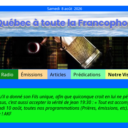
Samedi 8 août 2026
Québec à toute la Francopho
e Radio
Émissions
Articles
Prédications
Notre Vi
l a donné son Fils unique, afin que quiconque croit en lui ne péri
ésus, c’est aussi accepter la vérité de Jean 19:30 : « Tout est acco
di 10 août, toutes nos programmations (Prières, émissions, etc).
 ! AKF