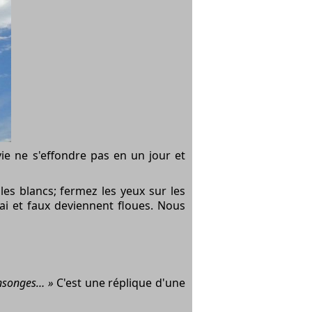
ie ne s'effondre pas en un jour et
s blancs; fermez les yeux sur les
rai et faux deviennent floues. Nous
mensonges… »
C'est une réplique d'une