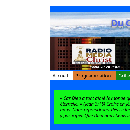
.
Du 
Radio Vie en Jésus
Accueil
Programmation
Grill
« Car Dieu a tant aimé le monde qu’i
éternelle. » (Jean 3:16) Croire en J
nous. Nous reprendrons, dès ce lun
y participer. Que Dieu nous bénisse