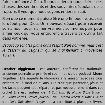
faire confiance à Dieu. Il nous aidera à nous libérer des
choses, des sentiments et des souvenirs découlant de la
rupture. Il veut que nous soyons entiers en Lui.
Bien que ce moment puisse être une fin pour vous, c'est
le début pour Dieu. Un nouveau départ pour recevoir
son amour, pour s'aimer vraiment soi-même, puis pour
aimer ceux qui vous entourent à travers ce qu'il a fait
dans votre vie.
Beaucoup sont les plans dans l'esprit d'un homme, mais c'est
le dessein du Seigneur qui se maintiendra
( Proverbes
19:21 ).
Heather Riggleman
est auteure, conférencière nationale,
ancienne journaliste primée et coanimatrice du podcast
Moms
Together
. Elle appelle le Nebraska à la maison avec ses trois
enfants et un mari de 21 ans. Elle croit que Jazzercise, Jésus et
les tacos peuvent tout réparer et pas nécessairement dans cet
ordre! Elle est l'auteur de
I Call Him By Name Bible Study
,
du
Bold Truths Prayer Journal
, de
Mama Needs a Time Out
et
de
Let's Talk About Prayer
et a contribué à plusieurs livres.