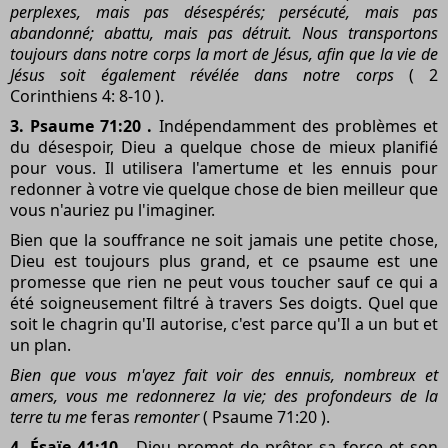
perplexes, mais pas désespérés; persécuté, mais pas
abandonné; abattu, mais pas détruit. Nous transportons
toujours dans notre corps la mort de Jésus, afin que la vie de
Jésus soit également révélée dans notre corps
( 2
Corinthiens 4: 8-10 ).
3. Psaume 71:20 .
Indépendamment des problèmes et
du désespoir, Dieu a quelque chose de mieux planifié
pour vous. Il utilisera l'amertume et les ennuis pour
redonner à votre vie quelque chose de bien meilleur que
vous n'auriez pu l'imaginer.
Bien que la souffrance ne soit jamais une petite chose,
Dieu est toujours plus grand, et ce psaume est une
promesse que rien ne peut vous toucher sauf ce qui a
été soigneusement filtré à travers Ses doigts. Quel que
soit le chagrin qu'Il autorise, c'est parce qu'Il a un but et
un plan.
Bien que vous m'ayez fait voir des ennuis, nombreux et
amers, vous me redonnerez la vie; des profondeurs de la
terre tu me
feras
remonter
( Psaume 71:20 ).
4. Ésaïe 41:10 .
Dieu promet de prêter sa force et son