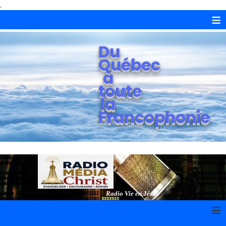
.
≡
Du
Québec
à
toute
la
Francophonie
Radio Vie en Jésus
≡