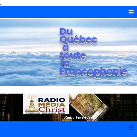
.
≡
Du
Québec
à
toute
la
Francophonie
Radio Vie en Jésus
≡