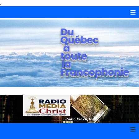
.
≡
Du
Québec
à
toute
la
Francophonie
Radio Vie en Jésus
≡