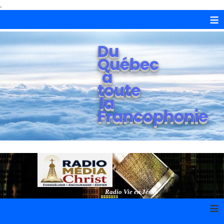
.
≡
Du
Québec
à
toute
la
Francophonie
Radio Vie en Jésus
≡