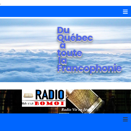
.
≡
Du
Québec
à
toute
la
Francophonie
Radio Vie en Jésus
≡