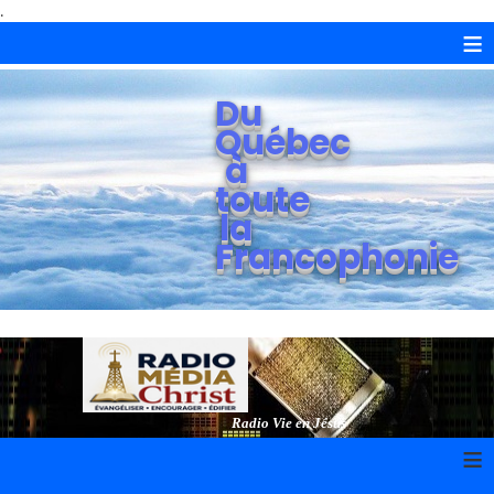
.
≡
Du
Québec
à
toute
la
Francophonie
Radio Vie en Jésus
≡