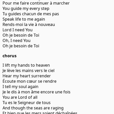
Pour me faire continuer à marcher
You guide my every step
Tu guides chacun de mes pas
Speak life to me again
Rends-moi la vie à nouveau
Lord I need You
Oh je besoin de Toi
Oh, I need You
Oh je besoin de Toi
chorus
I lift my hands to heaven
Je lève les mains vers le ciel
Hear my heart surrender
Écoute mon cœur se rendre
I tell my soul again
Je le dis à mon âme encore une fois
You are Lord of all
Tu es le Seigneur de tous
And though the seas are raging
Et bien que les mers soient déchaînées