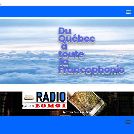
.
≡
Du
Québec
à
toute
la
Francophonie
Radio Vie en Jésus
≡