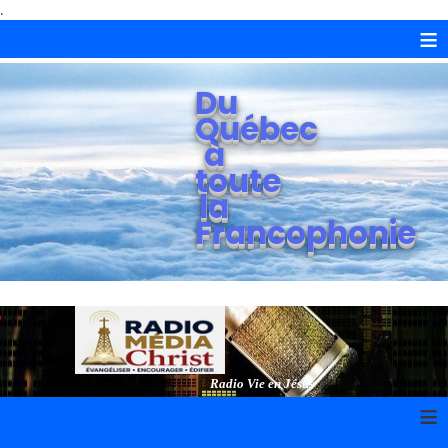
.
≡
Du
Québec
à
toute
la
Francophonie
Radio Vie en Jésus
≡