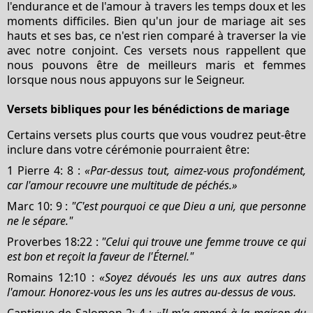
l'endurance et de l'amour à travers les temps doux et les
moments difficiles. Bien qu'un jour de mariage ait ses
hauts et ses bas, ce n'est rien comparé à traverser la vie
avec notre conjoint. Ces versets nous rappellent que
nous pouvons être de meilleurs maris et femmes
lorsque nous nous appuyons sur le Seigneur.
Versets bibliques pour les bénédictions de mariage
Certains versets plus courts que vous voudrez peut-être
inclure dans votre cérémonie pourraient être:
1 Pierre 4: 8 :
«Par-dessus tout, aimez-vous profondément,
car l'amour recouvre une multitude de péchés.»
Marc 10: 9 :
"C'est pourquoi ce que Dieu a uni, que personne
ne le sépare."
Proverbes 18:22 :
"Celui qui trouve une femme trouve ce qui
est bon et reçoit la faveur de l'Éternel."
Romains 12:10 :
«Soyez dévoués les uns aux autres dans
l'amour. Honorez-vous les uns les autres au-dessus de vous.
Cantique de Salomon 2: 4 :
«Il m'a amené à la maison du