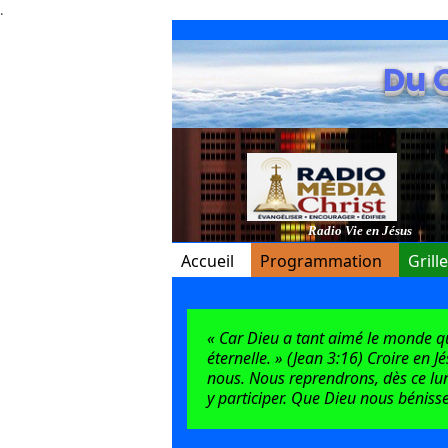
.
Du 
Radio Vie en Jésus
Accueil
Programmation
Grill
« Car Dieu a tant aimé le monde qu’i
éternelle. » (Jean 3:16) Croire en J
nous. Nous reprendrons, dès ce lun
y participer. Que Dieu nous bénisse