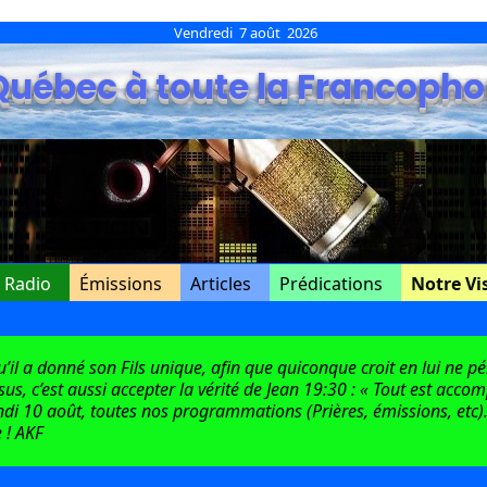
Vendredi 7 août 2026
Québec à toute la Francopho
e Radio
Émissions
Articles
Prédications
Notre Vi
l a donné son Fils unique, afin que quiconque croit en lui ne péri
ésus, c’est aussi accepter la vérité de Jean 19:30 : « Tout est acco
di 10 août, toutes nos programmations (Prières, émissions, etc).
 ! AKF