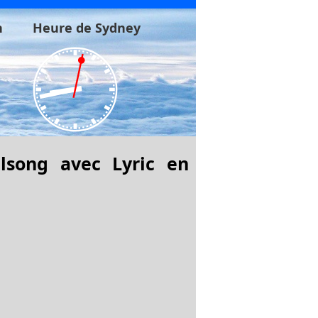
n
Heure de Sydney
lsong avec Lyric en