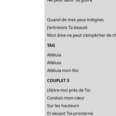
Ne peut saisir Sa gloire
Quand de mes yeux indignes
J'entrevois Ta beauté
Mon âme ne peut s’empêcher de c
TAG
Alléluia
Alléluia
Alléluia mon Roi
COUPLET 3
(A)tire-moi près de Toi
Conduis mon cœur
Sur les hauteurs
Et devant Toi prosterné