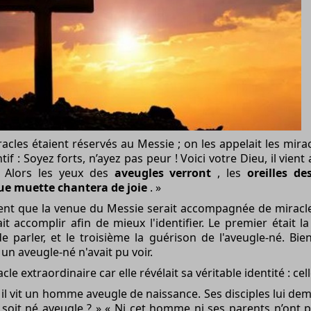
racles étaient réservés au Messie ; on les appelait les mirac
if : Soyez forts, n’ayez pas peur ! Voici votre Dieu, il vient
r. Alors les yeux des
aveugles verront
, les
oreilles de
ue muette chantera de joie
. »
nt que la venue du Messie serait accompagnée de miracles.
t accomplir afin de mieux l'identifier. Le premier était 
 parler, et le troisième la guérison de l'aveugle-né. Bi
un aveugle-né n'avait pu voir.
le extraordinaire car elle révélait sa véritable identité : ce
, il vit un homme aveugle de naissance. Ses disciples lui de
soit né aveugle ? » « Ni cet homme ni ses parents n’ont pé