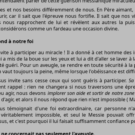
entendaient parler de cette
guérison
messianique miraculeu
ttes et nos besoins différemment de nous. En Père aimant, 
r, car il sait que l'épreuve nous fortifie. Il sait que nos v
iles nous rapprochent de lui et révèlent aux autres la pui
 considérons comme un fardeau une occasion divine.
nd à notre foi
vite à participer au miracle ! Il a donné à cet homme des ins
lui a mis de la boue sur les yeux et lui a dit d'aller se laver à
é guéri. Pour un aveugle, se rendre en toute sécurité à la
en vaut toujours la peine, même lorsque l'obéissance est diffi
us invite sans cesse ceux qui sont guéris à participer.
Sa
ent rappel : rien ne changera si nous traversons une épre
eu agir, nous devons
implorer son aide et sortir de notre zone
i d'agir, et alors il nous répond que rien n'est impossible (
Ma
s témoignait d'une foi extraordinaire, car personne n'av
it véritablement impossible, et seul le Messie pouvait of
sus, et c'est pourquoi il lui faisait suffisamment confiance p
 ne concernait pas seulement l'aveugle.