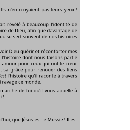
ls n'en croyaient pas leurs yeux !
ait révélé à beaucoup l'identité de
oire de Dieu, afin que davantage de
ieu se sert souvent de nos histoires
voir Dieu guérir et réconforter mes
 l'histoire dont nous faisons partie
e amour pour ceux qui ont le cœur
s, sa grâce pour renouer des liens
'est
l'histoire qu'il raconte à travers
qui ravage ce monde.
 démarche de
foi
qu’il vous appelle à
i !
ui, que Jésus est le Messie ! Il est