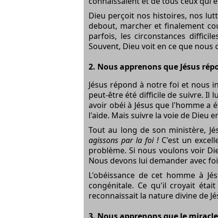
connaissaient et de tous ceux qui 
Dieu perçoit nos histoires, nos lu
debout, marcher et finalement couri
parfois, les circonstances diffic
Souvent, Dieu voit en ce que nous
2. Nous apprenons que Jésus répo
Jésus répond à notre
foi
et nous in
peut-être été difficile de suivre. Il 
avoir obéi à Jésus que l'homme a ét
l'aide. Mais suivre la voie de Dieu 
Tout au long de son ministère, Jés
agissons par
la foi
!
C'est un excell
problème. Si nous voulons voir Di
Nous devons lui demander avec
fo
L'obéissance de cet homme à Jésu
congénitale. Ce qu'il croyait éta
reconnaissait la nature divine de Jé
3. Nous apprenons que le miracle