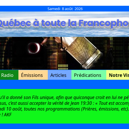
Samedi 8 août 2026
Québec à toute la Francopho
e Radio
Émissions
Articles
Prédications
Notre Vi
l a donné son Fils unique, afin que quiconque croit en lui ne péri
ésus, c’est aussi accepter la vérité de Jean 19:30 : « Tout est acco
di 10 août, toutes nos programmations (Prières, émissions, etc).
 ! AKF