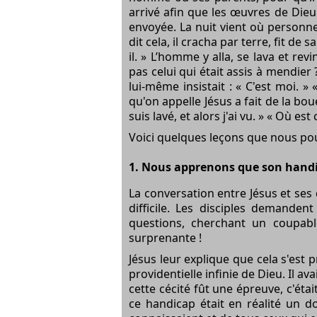
arrivé afin que les œuvres de Dieu s
envoyée. La nuit vient où personne 
dit cela, il cracha par terre, fit de 
il. » L’homme y alla, se lava et rev
pas celui qui était assis à mendier ?
lui-même insistait : « C'est moi. 
qu'on appelle Jésus a fait de la boue 
suis lavé, et alors j'ai vu. » « Où es
Voici quelques leçons que nous pouv
1. Nous apprenons que son handi
La conversation entre
Jésus
et ses 
difficile. Les disciples demanden
questions, cherchant un coupab
surprenante !
Jésus leur explique que cela s'est 
providentielle infinie de Dieu. Il a
cette cécité fût une épreuve, c'ét
ce handicap était en réalité un d