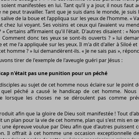
oient manifestées en lui. Tant qu’il y a jour, il nous faut 
ne peut travailler. Tant que je suis dans le monde, je sui
sa salive de la boue et l’appliqua sur les yeux de l’homme. « Va t
int chez lui voyant. Ses voisins et ceux qui l’avaient vu men
 » Certains affirmaient qu'il l'était. D'autres disaient : « N
» « Comment donc tes yeux se sont-ils ouverts ? » lui deman
et me l'a appliquée sur les yeux. Il m'a dit d'aller à Siloé et 
t cet homme ? » lui demandèrent-ils. « Je ne sais pas », répondi
ons tirer de l'exemple de l'aveugle guéri par Jésus :
cap n'était pas une punition pour un péché
disciples au sujet de cet homme nous éclaire sur le point d
t quel
péché
a causé le handicap de cet homme. Nous
le lorsque les choses ne se déroulent pas comme prév
produit afin que la gloire de Dieu soit manifestée ! Tout d'
vait un plan pour la vie de cet homme, plan qui s'est mis en
ait une épreuve voulue par Dieu afin que d'autres puissent 
on. Il offrait à cet homme une occasion exceptionnelle 