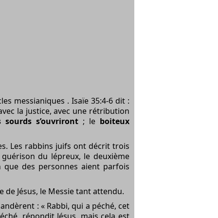
les messianiques . Isaïe 35:4-6 dit :
 avec la justice, avec une rétribution
s sourds s’ouvriront
; le
boiteux
 Les rabbins juifs ont décrit trois
la guérison du lépreux, le deuxième
en que des personnes aient parfois
lle de Jésus, le Messie tant attendu.
mandèrent : « Rabbi, qui a péché, cet
ché, répondit Jésus, mais cela est