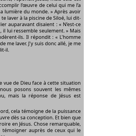
accomplir l’œuvre de celui qui me l’a
s la lumière du monde. » Après avoir
e laver à la piscine de Siloé, lui dit-
dier auparavant disaient : « N’est-ce
on, il lui ressemble seulement. » Mais
dèrent-ils. Il répondit : « L'homme
de me laver. J'y suis donc allé, je me
t-il.
e vue de Dieu face à cette situation
 nous posons souvent les mêmes
u, mais la réponse de Jésus est
abord, cela témoigne de la puissance
 œuvre dès sa conception. Et bien que
croire en Jésus. Chose remarquable,
de témoigner auprès de ceux qui le