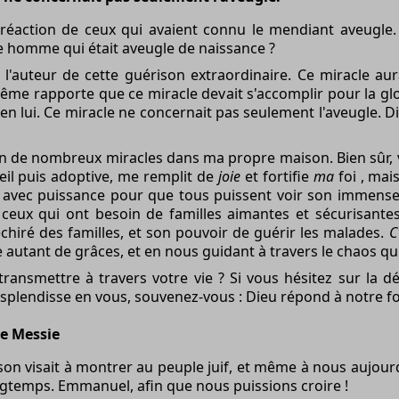
réaction de ceux qui avaient connu le mendiant aveugle. I
 homme qui était aveugle de naissance ?
 l'auteur de cette guérison extraordinaire. Ce miracle aur
ême rapporte que ce miracle devait s'accomplir pour la gl
en lui. Ce miracle ne concernait pas seulement l'aveugle. D
oin de nombreux miracles dans ma propre maison. Bien sûr, 
ueil puis adoptive, me remplit de
joie
et fortifie
ma
foi
, mais
e avec puissance pour que tous puissent voir son immens
 ceux qui ont besoin de familles aimantes et sécurisante
iré des familles, et son pouvoir de guérir les malades.
C
e autant de grâces, et en nous guidant à travers le chaos 
transmettre à travers votre vie ? Si vous hésitez sur la
splendisse en vous, souvenez-vous : Dieu répond à notre fo
le Messie
son
visait à montrer au peuple juif, et même à nous aujourd'h
gtemps. Emmanuel, afin que nous puissions croire !