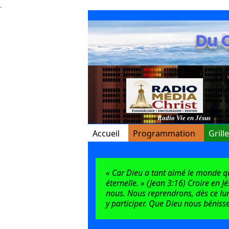
.
Du 
Radio Vie en Jésus
Accueil
Programmation
Grill
« Car Dieu a tant aimé le monde qu’i
éternelle. » (Jean 3:16) Croire en J
nous. Nous reprendrons, dès ce lun
y participer. Que Dieu nous bénisse