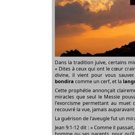
Dans la tradition juive, certains mi
« Dites à ceux qui ont le cœur craint
divine, il vient pour vous sauve
bondira
comme un cerf, et la
lang
Cette prophétie annonçait claireme
miracles que seul le Messie pouvai
l'exorcisme permettant au muet de
recouvré la vue, jamais auparavant 
La guérison de l'aveugle fut un mirac
Jean 9:1-12 dit : « Comme il passait
homme ou ses parents, pour qu’il 