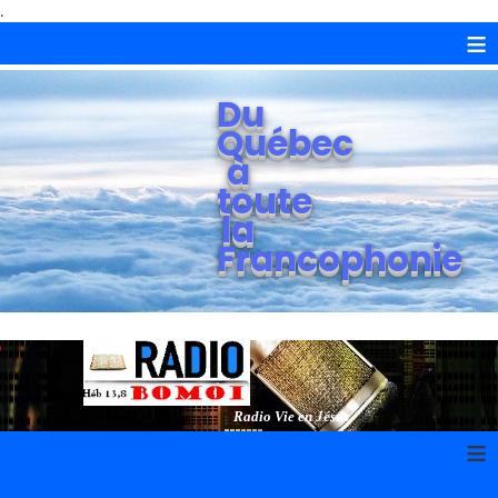
.
≡
Du
Québec
à
toute
la
Francophonie
Radio Vie en Jésus
≡