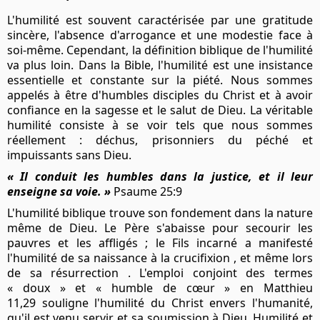
L'humilité est souvent caractérisée par une gratitude
sincère, l'absence d'arrogance et une modestie face à
soi-même. Cependant, la définition biblique de l'humilité
va plus loin. Dans la Bible, l'humilité est une insistance
essentielle et constante sur la piété. Nous sommes
appelés à être d'humbles disciples du Christ et à avoir
confiance en la sagesse et le salut de Dieu. La véritable
humilité consiste à se voir tels que nous sommes
réellement : déchus, prisonniers du péché et
impuissants sans Dieu.
« Il conduit les humbles dans la justice, et il leur
enseigne sa voie. »
Psaume 25:9
L'humilité biblique trouve son fondement dans la nature
même de Dieu. Le Père s'abaisse pour secourir les
pauvres et les affligés ; le Fils incarné a manifesté
l'humilité de sa naissance à la
crucifixion
, et même lors
de sa
résurrection
. L'emploi conjoint des termes
« doux » et « humble de cœur » en
Matthieu
11,29
souligne l'humilité du Christ envers l'humanité,
qu'il est venu servir, et sa soumission à Dieu. Humilité et