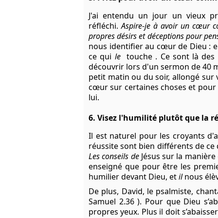
J'ai entendu un jour un vieux p
réfléchi.
Aspire-je à avoir un cœur
propres désirs et déceptions pour pe
nous identifier au cœur de Dieu : en
ce qui
le
touche . Ce sont là des
découvrir lors d'un sermon de 40 m
petit matin ou du soir, allongé sur
cœur sur certaines choses et pour
lui.
6. Visez l'humilité plutôt que la r
Il est naturel pour les croyants d'
réussite sont bien différents de ce
Les conseils de
Jésus
sur la manière 
enseigné que pour être les premier
humilier devant Dieu, et
il
nous élè
De plus, David, le psalmiste, chant
Samuel 2.36
).
Pour que Dieu s’ab
propres yeux. Plus il doit s’abaisse