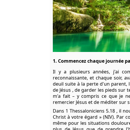
1. Commencez chaque journée par
Il y a plusieurs années, j'ai c
reconnaissante, et chaque soir, av
deuil suite à la perte d'un parent,
de
Jésus
, de garder les pieds sur t
m'a fait – y compris ce que je n
remercier
Jésus
et de méditer sur s
Dans
1 Thessaloniciens 5.18
, il n
Christ
à votre égard » (NIV). Par 
même pour les situations doulour
plus de Jésus que de prendre l'