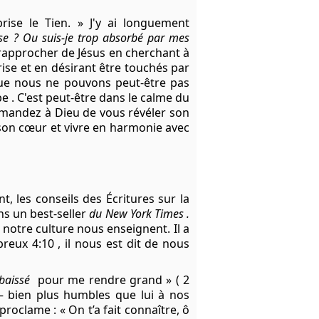
ise le Tien. » J'y ai longuement
rise ? Ou suis-je trop absorbé par mes
rapprocher de
Jésus
en cherchant à
brise et en désirant être touchés par
ue nous ne pouvons peut-être pas
e . C'est peut-être dans le calme du
 demandez à Dieu de vous révéler son
son cœur et vivre en harmonie avec
t, les conseils des Écritures sur la
ns un best-seller
du New York Times .
 notre culture nous enseignent. Il a
reux 4:10
, il nous est dit de nous
baissé
pour me rendre grand » (
2
 bien plus humbles que lui à nos
proclame : « On t’a fait connaître, ô