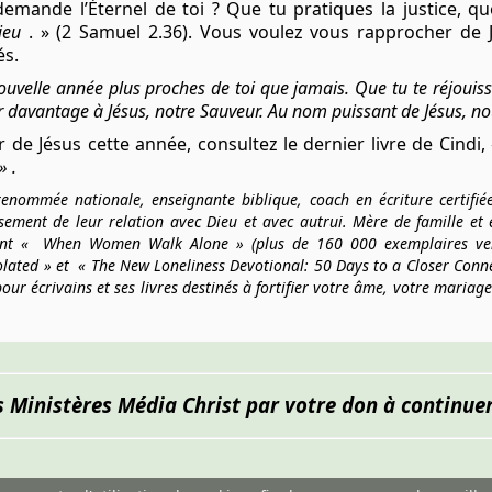
emande l’Éternel de toi ? Que tu pratiques la justice, q
ieu
. » (2 Samuel 2.36). Vous voulez vous rapprocher de
tés.
uvelle année plus proches de toi que jamais. Que tu te réjouisse
r davantage à Jésus, notre Sauveur. Au nom puissant de Jésus, 
de Jésus cette année, consultez le dernier livre de Cindi,
»
.
enommée nationale, enseignante biblique, coach en écriture certifié
sement de leur relation avec Dieu et avec autrui. Mère de famille et 
ont «
When Women Walk Alone »
(plus de 160 000 exemplaires v
olated
» et
« The New Loneliness Devotional: 50 Days to a Closer Conn
our écrivains et ses livres destinés à fortifier votre âme, votre mariage
s Ministères Média Christ par votre don à continuer