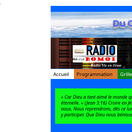
.
Du 
Radio Vie en Jésus
Accueil
Programmation
Grill
« Car Dieu a tant aimé le monde qu’i
éternelle. » (Jean 3:16) Croire en J
nous. Nous reprendrons, dès ce lun
y participer. Que Dieu nous bénisse