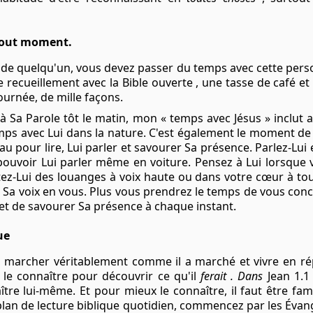
 tout moment.
 de quelqu'un, vous devez passer du temps avec cette pers
e recueillement avec
la Bible
ouverte , une tasse de café et 
ournée, de mille façons.
à Sa Parole tôt le matin, mon « temps
avec Jésus
» inclut 
 avec Lui dans la nature. C'est également le moment de la fi
au pour lire, Lui parler et savourer Sa présence. Parlez-Lu
pouvoir Lui parler même en voiture. Pensez à Lui lorsque vo
ez-Lui des louanges à voix haute ou dans votre cœur à to
a voix en vous. Plus vous prendrez le temps de vous conce
 et de savourer Sa présence à chaque instant.
ue
 marcher véritablement comme il a marché et vivre en ré
x le connaître pour découvrir ce qu'il
ferait . Dans
Jean 1.1
ître lui-même. Et pour mieux le connaître, il faut être fam
 plan de lecture biblique quotidien, commencez par les Évang