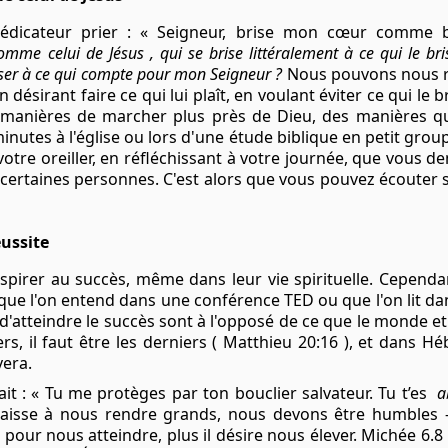
rédicateur prier : « Seigneur, brise mon cœur comme br
 comme
celui de Jésus
, qui se brise littéralement à ce qui le b
nser à ce qui compte pour mon Seigneur ?
Nous pouvons nous 
 désirant faire ce qui lui plaît, en voulant éviter ce qui le 
 manières de marcher plus près de Dieu, des manières q
inutes à l'église ou lors d'une étude
biblique
en petit group
 votre oreiller, en réfléchissant à votre journée, que vous
 certaines personnes. C'est alors que vous pouvez écouter 
éussite
aspirer au succès, même dans leur vie spirituelle. Cependan
 que l'on entend dans une conférence TED ou que l'on lit da
d'atteindre le succès sont à l'opposé de ce que le monde et
s, il faut être les derniers (
Matthieu 20:16
), et dans
Héb
vera.
ait : « Tu me protèges par ton bouclier salvateur. Tu t’es
a
aisse à nous rendre grands, nous devons être humbles –
r pour nous atteindre, plus il désire nous élever.
Michée 6.8