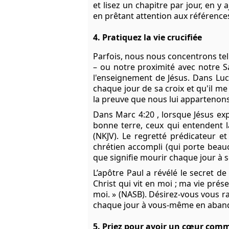
et lisez un chapitre par jour, en 
en prêtant attention aux référence
4. Pratiquez la vie crucifiée
Parfois, nous nous concentrons tel
– ou notre proximité avec notre S
l'enseignement de Jésus. Dans
Luc
chaque jour de sa croix et qu'il me
la preuve que nous lui appartenons
Dans
Marc 4:20
, lorsque Jésus exp
bonne terre, ceux qui entendent l
(NKJV). Le regretté prédicateur e
chrétien accompli (qui porte beau
que signifie mourir chaque jour à s
L’apôtre Paul a révélé le secret de
Christ qui vit en moi ; ma vie prése
moi. » (NASB). Désirez-vous vous r
chaque jour à vous-même en abandon
5. Priez pour avoir un cœur comm