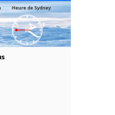
n
Heure de Sydney
us