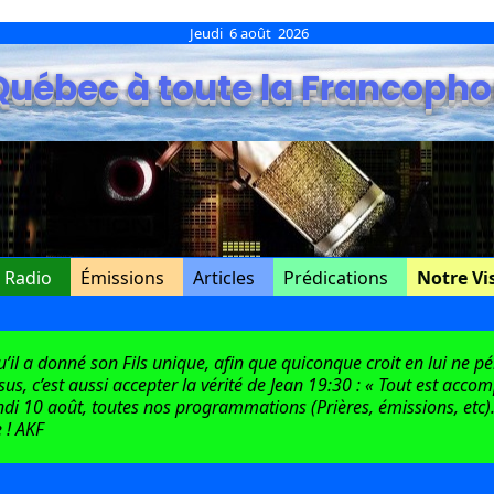
Jeudi 6 août 2026
Québec à toute la Francopho
e Radio
Émissions
Articles
Prédications
Notre Vi
l a donné son Fils unique, afin que quiconque croit en lui ne péri
ésus, c’est aussi accepter la vérité de Jean 19:30 : « Tout est acco
di 10 août, toutes nos programmations (Prières, émissions, etc).
 ! AKF