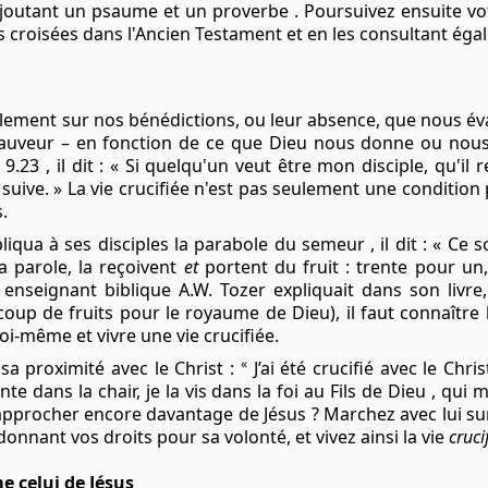
y ajoutant un psaume et un
proverbe
. Poursuivez ensuite v
s croisées dans l'Ancien Testament et en les consultant ég
lement sur nos bénédictions, ou leur absence, que nous éval
auveur – en fonction de ce que Dieu nous donne ou nous 
 9.23
, il dit : « Si quelqu'un veut être mon disciple, qu'il
 suive. » La vie crucifiée n'est pas seulement une condition 
.
liqua à ses disciples la
parabole du semeur
, il dit : « Ce
a parole, la reçoivent
et
portent du fruit : trente pour un
t enseignant biblique A.W. Tozer expliquait dans son livre
coup de fruits pour le royaume de Dieu), il faut connaître
oi-même et vivre une vie crucifiée.
«
 sa proximité avec le Christ :
J’ai été crucifié avec le Chris
nte dans la chair, je la vis dans la
foi
au
Fils de Dieu
, qui m
approcher encore davantage de Jésus ? Marchez avec lui su
nant vos droits pour sa volonté, et vivez ainsi la vie
crucif
e celui de Jésus