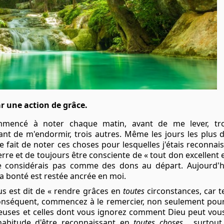
 une action de grâce.
ommencé à noter chaque matin, avant de me lever, troi
ant de m'endormir, trois autres. Même les jours les plus 
 le fait de noter ces choses pour lesquelles j'étais reconn
erre et de toujours être consciente de « tout don excellent e
e considérais pas comme des dons au départ. Aujourd'h
a bonté est restée ancrée en moi.
ous est dit de « rendre grâces en
toutes
circonstances, car t
conséquent, commencez à le remercier, non seulement pour
euses et celles dont vous ignorez comment Dieu peut vous
habitude d'être reconnaissant en
toutes choses
, surtout