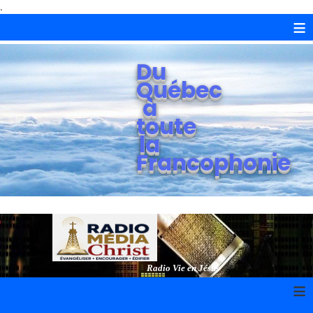
.
≡
Du
Québec
à
toute
la
Francophonie
Radio Vie en Jésus
≡