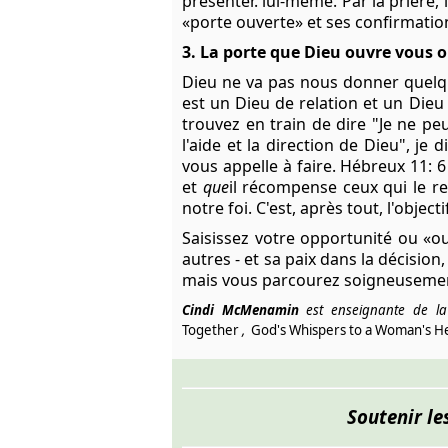
présenter. lui-même. Par la prière,
«porte ouverte» et ses confirmatio
3. La porte que Dieu ouvre vous o
Dieu ne va pas nous donner quelque
est un Dieu de relation et un Dieu 
trouvez en train de dire "Je ne p
l'aide et la direction de Dieu", j
vous appelle à faire. Hébreux 11: 6 
et
que
il récompense ceux qui le re
notre foi. C'est, après tout, l'objec
Saisissez votre opportunité ou «ou
autres - et sa paix dans la décisio
mais vous parcourez soigneusement 
Cindi McMenamin
est enseignante de la 
Together
,
God's Whispers to a Woman's He
Soutenir le