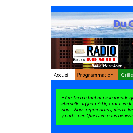
.
Du 
Radio Vie en Jésus
Accueil
Programmation
Grill
« Car Dieu a tant aimé le monde qu’i
éternelle. » (Jean 3:16) Croire en J
nous. Nous reprendrons, dès ce lun
y participer. Que Dieu nous bénisse