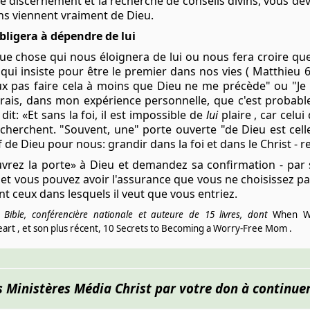
 le discernement et la recherche de conseils divins, vous dev
ns viennent vraiment de Dieu.
bligera à dépendre de lui
 chose qui nous éloignera de lui ou nous fera croire que 
qui insiste pour être le premier dans nos vies ( Matthieu 
eux pas faire cela à moins que Dieu ne me précède" ou "Je 
e dirais, dans mon expérience personnelle, que c'est prob
dit: «Et sans la foi, il est impossible de
lui
plaire , car celui 
cherchent. "Souvent, une" porte ouverte "de Dieu est celle 
tif de Dieu pour nous: grandir dans la foi et dans le Christ -
vrez la porte» à Dieu et demandez sa confirmation - par s
n, et vous pouvez avoir l'assurance que vous ne choisissez
ceux dans lesquels il veut que vous entriez.
Bible, conférencière nationale et auteure de 15 livres, dont
When W
art , et son plus récent, 10 Secrets to Becoming a Worry-Free Mom .
s Ministères Média Christ par votre don à continuer