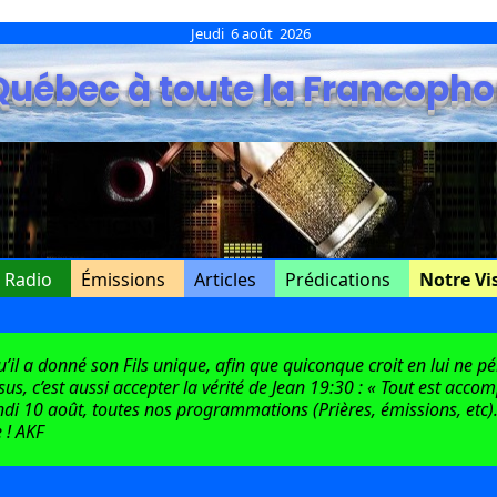
Jeudi 6 août 2026
Québec à toute la Francopho
e Radio
Émissions
Articles
Prédications
Notre Vi
l a donné son Fils unique, afin que quiconque croit en lui ne péri
ésus, c’est aussi accepter la vérité de Jean 19:30 : « Tout est acco
di 10 août, toutes nos programmations (Prières, émissions, etc).
 ! AKF