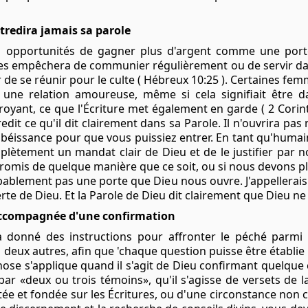
tredira jamais sa parole
s opportunités de gagner plus d'argent comme une port
i les empêchera de communier régulièrement ou de servir dan
 de se réunir pour le culte ( Hébreux 10:25 ). Certaines fem
 une relation amoureuse, même si cela signifiait être d
royant, ce que l'Écriture met également en garde ( 2 Corin
dit ce qu'il dit clairement dans sa Parole. Il n'ouvrira pas
issance pour que vous puissiez entrer. En tant qu'humai
lètement un mandat clair de Dieu et de le justifier par no
promis de quelque manière que ce soit, ou si nous devons pli
bablement pas une porte que Dieu nous ouvre. J'appellerais
te de Dieu. Et la Parole de Dieu dit clairement que Dieu ne 
 accompagnée d'une confirmation
 donné des instructions pour affronter le péché parmi l
eux autres, afin que 'chaque question puisse être établie
hose s'applique quand il s'agit de Dieu confirmant quelque
ar «deux ou trois témoins», qu'il s'agisse de versets de l
ée et fondée sur les Écritures, ou d'une circonstance non