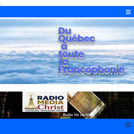
.
≡
Du
Québec
à
toute
la
Francophonie
Radio Vie en Jésus
≡