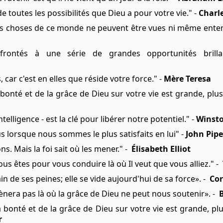
e toutes les possibilités que Dieu a pour votre vie." -
Charl
lles choses de ce monde ne peuvent être vues ni même enten
ntés à une série de grandes opportunités brilla
 car c'est en elles que réside votre force." -
Mère Teresa
bonté et de la grâce de Dieu sur votre vie est grande, plu
ntelligence - est la clé pour libérer notre potentiel." -
Winsto
us lorsque nous sommes le plus satisfaits en lui" -
John Pipe
ns. Mais la foi sait où les mener." -
Élisabeth Elliot
us êtes pour vous conduire là où Il veut que vous alliez." -
 de ses peines; elle se vide aujourd'hui de sa force». -
Cor
nera pas là où la grâce de Dieu ne peut nous soutenir». -
 bonté et de la grâce de Dieu sur votre vie est grande, plu
r