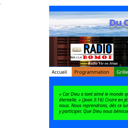
.
Du 
Radio Vie en Jésus
Accueil
Programmation
Grill
« Car Dieu a tant aimé le monde qu’i
éternelle. » (Jean 3:16) Croire en J
nous. Nous reprendrons, dès ce lun
y participer. Que Dieu nous bénisse