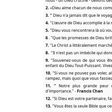
nous - un Dieu crucifié - devons de
2.
«Dieu aime chacun de nous comme 
3. "
Dieu n'a jamais dit que le voyage 
4.
"L'œuvre de Dieu accomplie à la
5.
"Dieu vous rencontrera là où vou
6
. "Que les promesses de Dieu bril
7.
"Le Christ a littéralement marché
8.
"Il n'est pas un imbécile qui don
9.
"Souvenez-vous de qui vous ête
enfant du Dieu Tout-Puissant. Vivez 
10.
"Si vous ne pouvez pas voler, a
rampez, mais quoi que vous fassiez
11. "
Notre plus grande peur ne
d'importance." -
Francis Chan
12.
"Si Dieu est votre partenaire, f
13.
"Vous êtes la seule Bible que cer