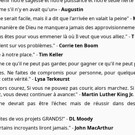
venir notre sagesse et notre puissance et notre seule fiert
s'il n'y en avait qu'un» -
Augustin
serait facile, mais il a dit que l'arrivée en valait la peine" -
 manière de Dieu ne manquera jamais des approvisionnemen
s êtes pour vous emmener là où Il veut que vous alliez." -
lent sur vos problèmes." -
Corrie ten Boom
 à notre place." -
Tim Keller
ne ce qu'il ne peut pas garder, pour gagner ce qu'il ne peut
s. Ne faites de compromis pour personne, pour quelque 
cette vérité." -
Lysa Terkeurst
lors courez, Si vous ne pouvez pas courir, alors marchez. S
, vous devez continuer à avancer." -
Martin Luther King Jr.
 devrait pas être l'échec mais de réussir dans des
aites de vos projets GRANDS!" -
DL Moody
tains incroyants liront jamais." -
John MacArthur