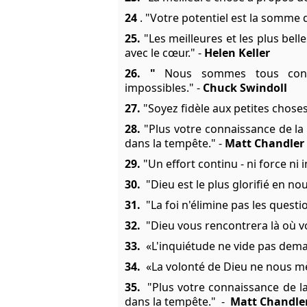
24
. "Votre potentiel est la somme d
25.
"Les meilleures et les plus be
avec le cœur." -
Helen Keller
26. "
Nous sommes tous confro
impossibles." -
Chuck Swindoll
27.
"Soyez fidèle aux petites choses,
28.
"Plus votre connaissance de la 
dans la tempête." -
Matt Chandler
29.
"Un effort continu - ni force ni i
30.
"Dieu est le plus glorifié en no
31.
"La foi n'élimine pas les questio
32.
"Dieu vous rencontrera là où vo
33.
«L'inquiétude ne vide pas demain
34.
«La volonté de Dieu ne nous mè
35.
"Plus votre connaissance de la
dans la tempête."
-
Matt Chandle