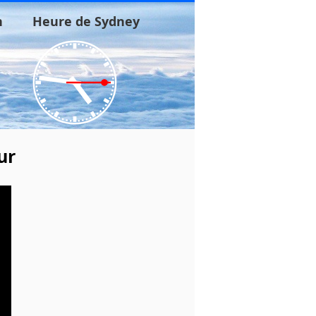
n
Heure de Sydney
ur