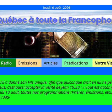
Jeudi 6 août 2026
Québec à toute la Francopho
e Radio
Émissions
Articles
Prédications
Notre Vi
l a donné son Fils unique, afin que quiconque croit en lui ne péri
ésus, c’est aussi accepter la vérité de Jean 19:30 : « Tout est acco
di 10 août, toutes nos programmations (Prières, émissions, etc).
 ! AKF