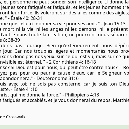
s, et personne ne peut sonder son intelligence. Il donne l
 jeunes sont fatigués et fatigués, et les jeunes hommes tr
ront leur force. Ils voleront sur des ailes comme des aigles;
. " - Ésaïe 40: 28-31
e que celui-ci: donner sa vie pour ses amis." - Jean 15:13
 mort ni la vie, ni les anges ni les démons, ni le présent 
 d'autre dans toute la création, ne pourront nous séparer 
s 8: 38-39
dons pas courage. Bien qu'extérieurement nous dépéri
jour. Car nos troubles légers et momentanés nous procu
xons donc pas nos yeux. sur ce qui est vu, mais sur ce qui 
visible est éternel. " - 2 Corinthiens 4: 16-18
se? Si Dieu est pour nous, qui peut être contre nous?" - R
ayez pas peur ou peur à cause d'eux, car le Seigneur vo
 abandonnera." - Deutéronome 31: 6
is avec toi; ne sois pas consterné, car je suis ton Dieu. J
ste. - Ésaïe 41:10
Christ qui me donne la force." - Philippiens 4:13
s fatigués et accablés, et je vous donnerai du repos. Matthi
e de Crosswalk