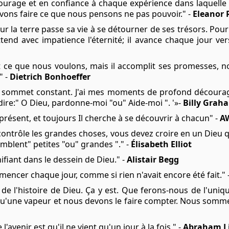
urage et en confiance à chaque expérience dans laquelle
evons faire ce que nous pensons ne pas pouvoir." -
Eleanor 
r la terre passe sa vie à se détourner de ses trésors. Pour l
tend avec impatience l'éternité; il avance chaque jour vers
ce que nous voulons, mais il accomplit ses promesses, no
" -
Dietrich Bonhoeffer
n sommet constant. J'ai mes moments de profond décourage
 dire:" O Dieu, pardonne-moi "ou" Aide-moi ". '»-
Billy Grah
présent, et toujours Il cherche à se découvrir à chacun" -
A
ontrôle les grandes choses, vous devez croire en un Dieu qu
emblent" petites "ou" grandes "." -
Élisabeth Elliot
nifiant dans le dessein de Dieu." -
Alistair Begg
encer chaque jour, comme si rien n'avait encore été fait." 
 de l'histoire de Dieu. Ça y est. Que ferons-nous de l'uni
u'une vapeur et nous devons le faire compter. Nous sommes
'avenir est qu'il ne vient qu'un jour à la fois." -
Abraham L