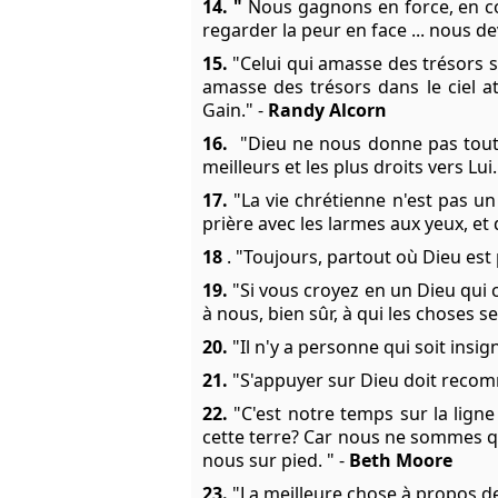
14. "
Nous gagnons en force, en co
regarder la peur en face ... nous d
15.
"Celui qui amasse des trésors su
amasse des trésors dans le ciel at
Gain." -
Randy Alcorn
16.
"Dieu ne nous donne pas tout 
meilleurs et les plus droits vers Lui.
17.
"La vie chrétienne n'est pas u
prière avec les larmes aux yeux, et
18
. "Toujours, partout où Dieu est 
19.
"Si vous croyez en un Dieu qui c
à nous, bien sûr, à qui les choses s
20.
"Il n'y a personne qui soit insig
21.
"S'appuyer sur Dieu doit recomm
22.
"C'est notre temps sur la ligne
cette terre? Car nous ne sommes q
nous sur pied. " -
Beth Moore
23.
"La meilleure chose à propos de l