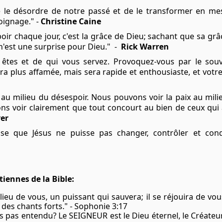
le désordre de notre passé et de le transformer en mess
oignage." -
Christine Caine
oir chaque jour, c'est la grâce de Dieu; sachant que sa gr
 n'est une surprise pour Dieu."
-
Rick Warren
tes et de qui vous servez. Provoquez-vous par le souve
era plus affamée, mais sera rapide et enthousiaste, et vot
 au milieu du désespoir. Nous pouvons voir la paix au mil
s voir clairement que tout concourt au bien de ceux qui 
rer
se que Jésus ne puisse pas changer, contrôler et conqu
tiennes de la Bible:
ilieu de vous, un puissant qui sauvera; il se réjouira de vou
 des chants forts." - Sophonie 3:17
 pas entendu? Le SEIGNEUR est le Dieu éternel, le Créateur 