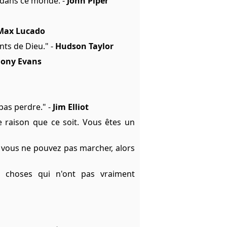
é dans ce monde. -
John Piper
Max Lucado
ts de Dieu." -
Hudson Taylor
T
ony Evans
 pas perdre." -
Jim Elliot
raison que ce soit. Vous êtes un
i vous ne pouvez pas marcher, alors
 choses qui n'ont pas vraiment