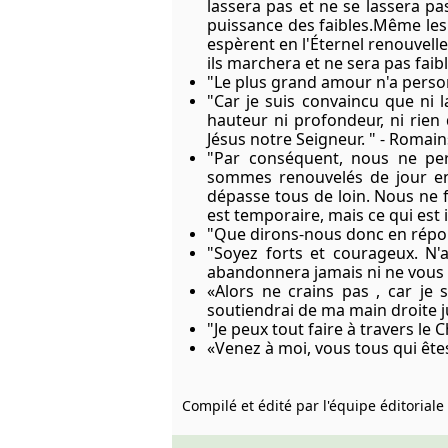
lassera pas et ne se lassera pa
puissance des faibles.Même les
espèrent en l'Éternel renouvelle
ils marchera et ne sera pas faible
"Le plus grand amour n'a personn
"Car je suis convaincu que ni la
hauteur ni profondeur, ni rien
Jésus notre Seigneur. " - Romain
"Par conséquent, nous ne per
sommes renouvelés de jour en 
dépasse tous de loin. Nous ne fi
est temporaire, mais ce qui est in
"Que dirons-nous donc en répon
"Soyez forts et courageux. N'
abandonnera jamais ni ne vous
«Alors ne crains pas , car je su
soutiendrai de ma main droite ju
"Je peux tout faire à travers le 
«Venez à moi, vous tous qui ête
Compilé et édité par l'équipe éditorial