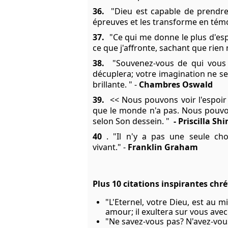
36.
"Dieu est capable de prendre 
épreuves et les transforme en tém
37.
"Ce qui me donne le plus d'esp
ce que j'affronte, sachant que rien
38.
"Souvenez-vous de qui vous ê
décuplera; votre imagination ne s
brillante. " -
Chambres Oswald
39.
<< Nous pouvons voir l'espoir
que le monde n'a pas. Nous pouvon
selon Son dessein. "
- Priscilla Shi
40
. "Il n'y a pas une seule cho
vivant." -
Franklin Graham
Plus 10 citations inspirantes chré
"L'Eternel, votre Dieu, est au m
amour; il exultera sur vous avec
"Ne savez-vous pas? N'avez-vous