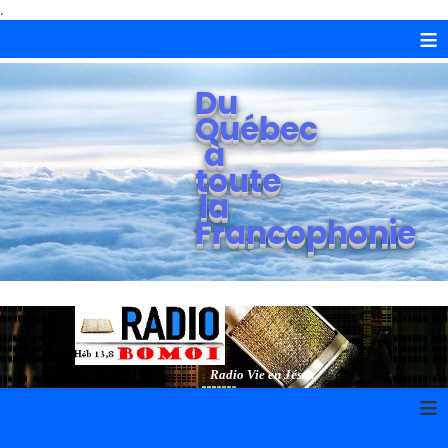
.
≡
Du
Québec
à
toute
la
Francophonie
Radio Vie en Jésus
≡