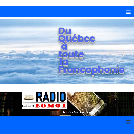
.
≡
Du
Québec
à
toute
la
Francophonie
Radio Vie en Jésus
≡