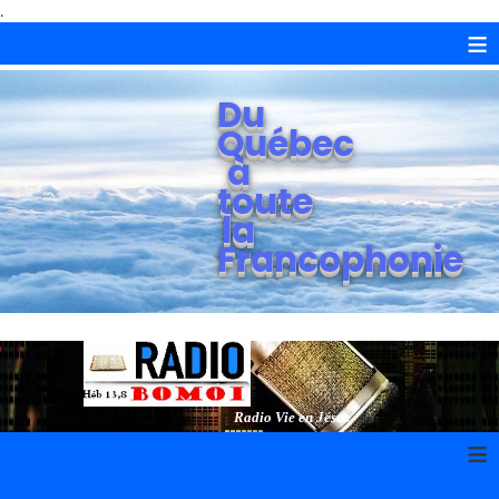
.
≡
Du
Québec
à
toute
la
Francophonie
Radio Vie en Jésus
≡