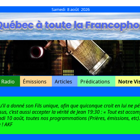
Samedi 8 août 2026
Québec à toute la Francopho
e Radio
Émissions
Articles
Prédications
Notre Vi
l a donné son Fils unique, afin que quiconque croit en lui ne péri
ésus, c’est aussi accepter la vérité de Jean 19:30 : « Tout est acco
di 10 août, toutes nos programmations (Prières, émissions, etc).
 ! AKF