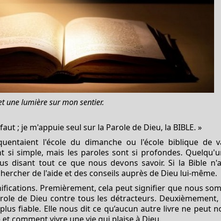
et une lumière sur mon sentier.
e faut ; je m'appuie seul sur la Parole de Dieu, la BIBLE. »
quentaient l'école du dimanche ou l'école biblique de va
t si simple, mais les paroles sont si profondes. Quelqu'u
s disant tout ce que nous devons savoir. Si la Bible n'
hercher de l'aide et des conseils auprès de Dieu lui-même.
gnifications. Premièrement, cela peut signifier que nous so
role de Dieu contre tous les détracteurs. Deuxièmement, c
 plus fiable. Elle nous dit ce qu’aucun autre livre ne peu
 et comment vivre une vie qui plaise à Dieu.