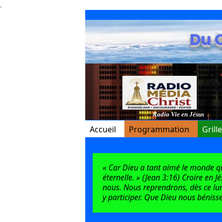
.
Du 
Radio Vie en Jésus
Accueil
Programmation
Grill
« Car Dieu a tant aimé le monde qu’i
éternelle. » (Jean 3:16) Croire en J
nous. Nous reprendrons, dès ce lun
y participer. Que Dieu nous bénisse