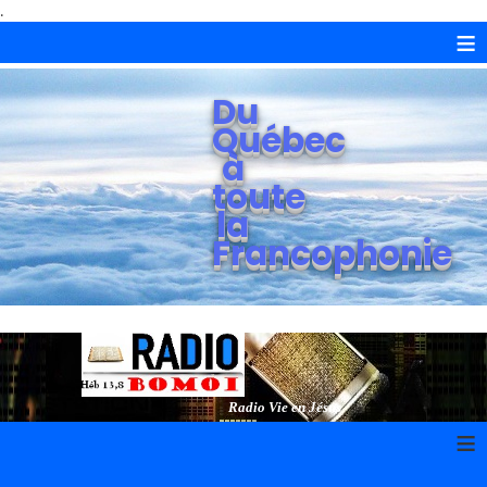
.
≡
Du
Québec
à
toute
la
Francophonie
Radio Vie en Jésus
≡