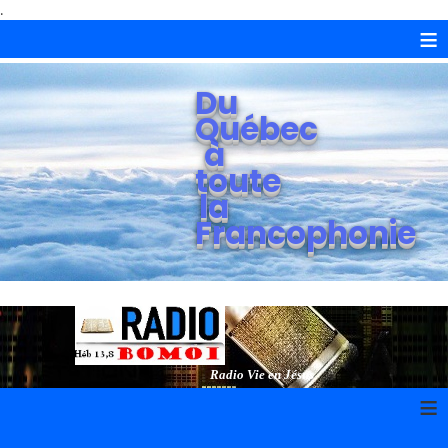
.
≡
Du
Québec
à
toute
la
Francophonie
Radio Vie en Jésus
≡