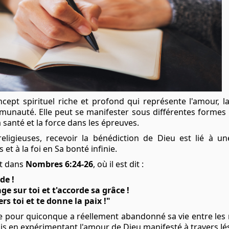
cept spirituel riche et profond qui représente l'amour, la
nauté. Elle peut se manifester sous différentes formes : la
 santé et la force dans les épreuves.
ligieuses, recevoir la bénédiction de Dieu est lié à une
t à la foi en Sa bonté infinie.
st dans
Nombres 6:24-26
, où il est dit :
de !
age sur toi et t'accorde sa grâce !
rs toi et te donne la paix !"
te pour quiconque a réellement abandonné sa vie entre les 
is en expérimentant l'amour de Dieu manifesté à travers Jésu