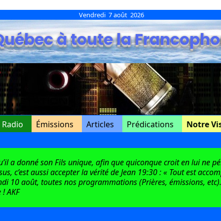
Vendredi 7 août 2026
Québec à toute la Francopho
e Radio
Émissions
Articles
Prédications
Notre Vi
l a donné son Fils unique, afin que quiconque croit en lui ne péri
ésus, c’est aussi accepter la vérité de Jean 19:30 : « Tout est acco
di 10 août, toutes nos programmations (Prières, émissions, etc).
 ! AKF