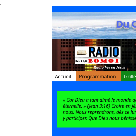
.
Du 
Radio Vie en Jésus
Accueil
Programmation
Grill
« Car Dieu a tant aimé le monde qu’i
éternelle. » (Jean 3:16) Croire en J
nous. Nous reprendrons, dès ce lun
y participer. Que Dieu nous bénisse