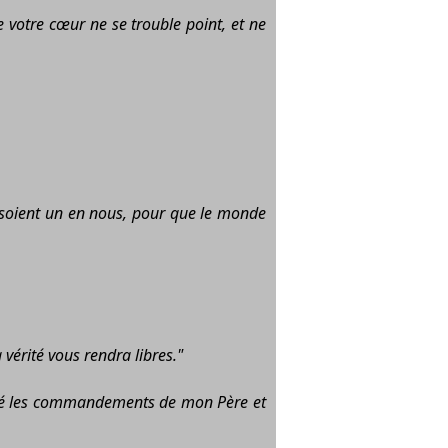
votre cœur ne se trouble point, et ne
i soient un en nous, pour que le monde
vérité vous rendra libres."
é les commandements de mon Père et