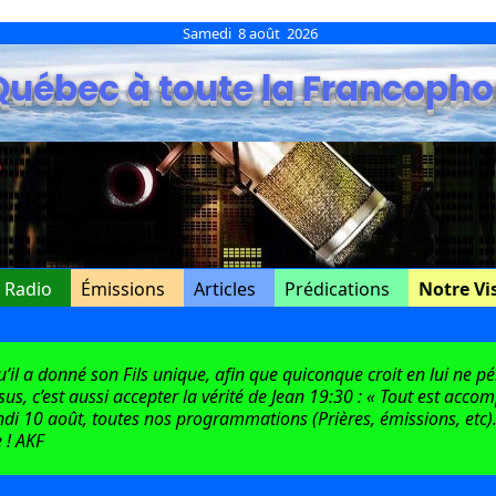
Samedi 8 août 2026
Québec à toute la Francopho
e Radio
Émissions
Articles
Prédications
Notre Vi
l a donné son Fils unique, afin que quiconque croit en lui ne péri
ésus, c’est aussi accepter la vérité de Jean 19:30 : « Tout est acco
di 10 août, toutes nos programmations (Prières, émissions, etc).
 ! AKF