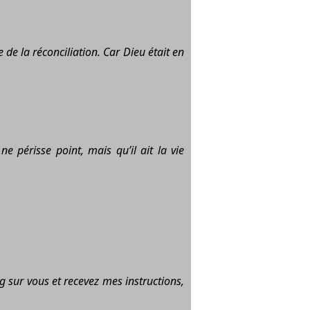
e de la réconciliation. Car Dieu était en
e périsse point, mais qu’il ait la vie
g sur vous et recevez mes instructions,