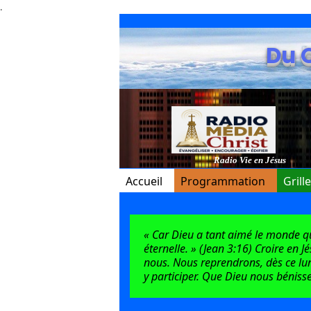
.
Du 
Radio Vie en Jésus
Accueil
Programmation
Grill
« Car Dieu a tant aimé le monde qu’i
éternelle. » (Jean 3:16) Croire en J
nous. Nous reprendrons, dès ce lun
y participer. Que Dieu nous bénisse