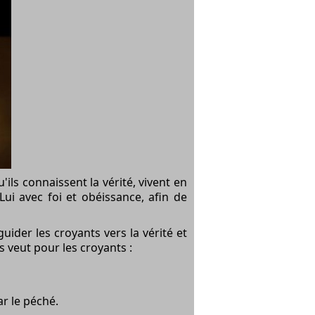
ils connaissent la vérité, vivent en
Lui avec foi et obéissance, afin de
uider les croyants vers la vérité et
us veut pour les croyants :
r le péché.