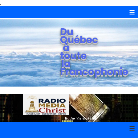
.
≡
Du
Québec
à
toute
la
Francophonie
Radio Vie en Jésus
≡