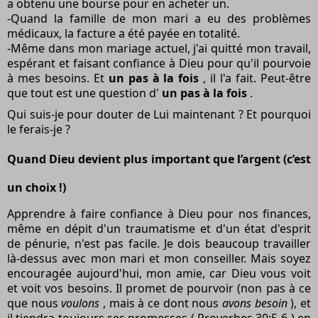
a obtenu une bourse pour en acheter un.
-Quand la famille de mon mari a eu des problèmes
médicaux, la facture a été payée en totalité.
-Même dans mon mariage actuel, j'ai quitté mon travail,
espérant et faisant confiance à Dieu pour qu'il pourvoie
à mes besoins. Et
un pas à la fois
, il l'a fait. Peut-être
que tout est une question d'
un pas à la fois
.
Qui suis-je pour douter de Lui maintenant ? Et pourquoi
le ferais-je ?
Quand Dieu devient plus important que l’argent (c’est
un choix !)
Apprendre à faire confiance à Dieu pour nos finances,
même en dépit d'un traumatisme et d'un état d'esprit
de pénurie, n'est pas facile. Je dois beaucoup travailler
là-dessus avec mon mari et mon conseiller. Mais soyez
encouragée aujourd'hui, mon amie, car Dieu vous voit
et voit vos besoins. Il promet de pourvoir (non pas à ce
que nous
voulons
, mais à ce dont nous
avons besoin
), et
il tiendra toujours ses promesses ( Proverbes 30:5-6 ) en