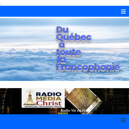
.
≡
Du
Québec
à
toute
la
Francophonie
Radio Vie en Jésus
≡