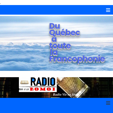
.
≡
Du
Québec
à
toute
la
Francophonie
Radio Vie en Jésus
≡