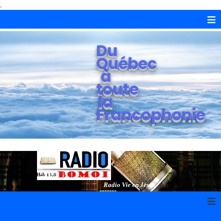
.
≡
Du
Québec
à
toute
la
Francophonie
Radio Vie en Jésus
≡