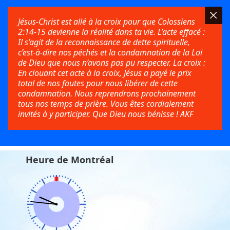
Jésus-Christ est allé à la croix pour que Colossiens
2:14-15 devienne la réalité dans ta vie. L’acte effacé :
Il s’agit de la reconnaissance de dette spirituelle,
c’est-à-dire nos péchés et la condamnation de la Loi
de Dieu que nous n’avons pas pu respecter. La croix :
En clouant cet acte à la croix, Jésus a payé le prix
total de nos fautes pour nous libérer de cette
condamnation. Nous reprendrons prochainement
tous nos temps de prière. Vous êtes cordialement
invités à y participer. Que Dieu nous bénisse ! AKF
Heure de Montréal