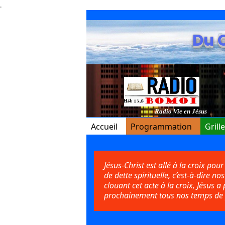
.
Du 
Radio Vie en Jésus
Accueil
Programmation
Grill
Jésus-Christ est allé à la croix pou
de dette spirituelle, c’est-à-dire 
clouant cet acte à la croix, Jésus 
prochainement tous nos temps de pr