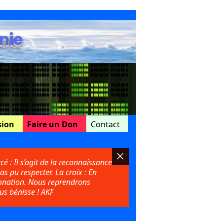
nie
sion
Faire un Don
Contact
cé : Il s’agit de la reconnaissance
as pu respecter. La croix : En
damnation. Nous reprendrons
us bénisse ! AKF