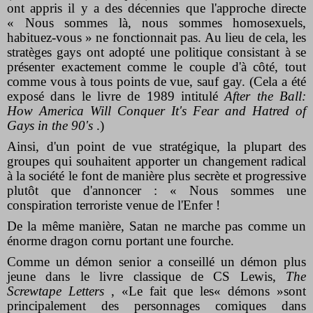
ont appris il y a des décennies que l'approche directe
« Nous sommes là, nous sommes homosexuels,
habituez-vous » ne fonctionnait pas. Au lieu de cela, les
stratèges gays ont adopté une politique consistant à se
présenter exactement comme le couple d'à côté, tout
comme vous à tous points de vue, sauf gay. (Cela a été
exposé dans le livre de 1989 intitulé
After the Ball:
How America Will Conquer It's Fear and Hatred of
Gays in the 90's
.)
Ainsi, d'un point de vue stratégique, la plupart des
groupes qui souhaitent apporter un changement radical
à la société le font de manière plus secrète et progressive
plutôt que d'annoncer : « Nous sommes une
conspiration terroriste venue de l'Enfer !
De la même manière, Satan ne marche pas comme un
énorme dragon cornu portant une fourche.
Comme un démon senior a conseillé un démon plus
jeune dans le livre classique de CS Lewis,
The
Screwtape Letters
, «Le fait que les« démons »sont
principalement des personnages comiques dans