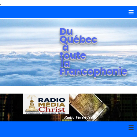
.
≡
Du
Québec
à
toute
la
Francophonie
Radio Vie en Jésus
≡