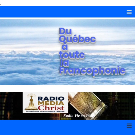
.
≡
Du
Québec
à
toute
la
Francophonie
Radio Vie en Jésus
≡