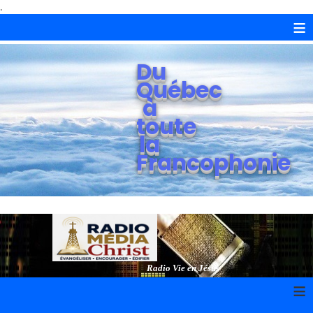
.
≡
Du
Québec
à
toute
la
Francophonie
Radio Vie en Jésus
≡