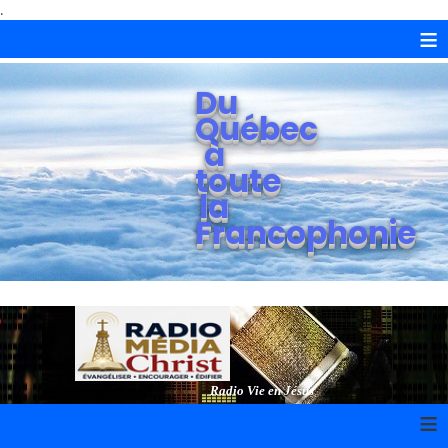
.
≡
Du
Québec
à
toute
la
Francophonie
Radio Vie en Jésus
≡