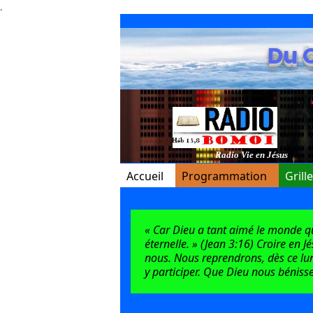
.
Du 
Radio Vie en Jésus
Accueil
Programmation
Grill
« Car Dieu a tant aimé le monde qu’i
éternelle. » (Jean 3:16) Croire en J
nous. Nous reprendrons, dès ce lun
y participer. Que Dieu nous bénisse