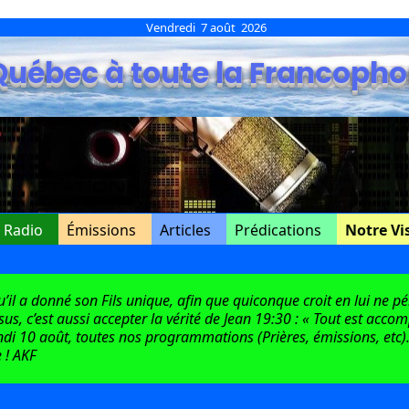
Vendredi 7 août 2026
Québec à toute la Francopho
e Radio
Émissions
Articles
Prédications
Notre Vi
l a donné son Fils unique, afin que quiconque croit en lui ne péri
ésus, c’est aussi accepter la vérité de Jean 19:30 : « Tout est acco
di 10 août, toutes nos programmations (Prières, émissions, etc).
 ! AKF