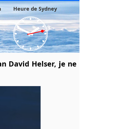
n
Heure de Sydney
n David Helser, je ne