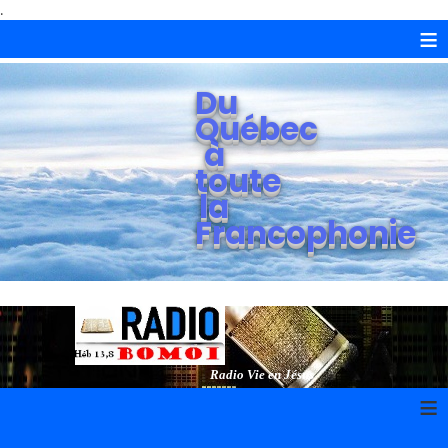
.
≡
Du
Québec
à
toute
la
Francophonie
Radio Vie en Jésus
≡