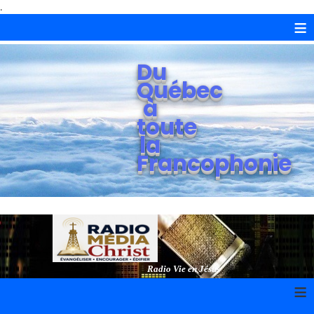
.
≡
Du
Québec
à
toute
la
Francophonie
Radio Vie en Jésus
≡