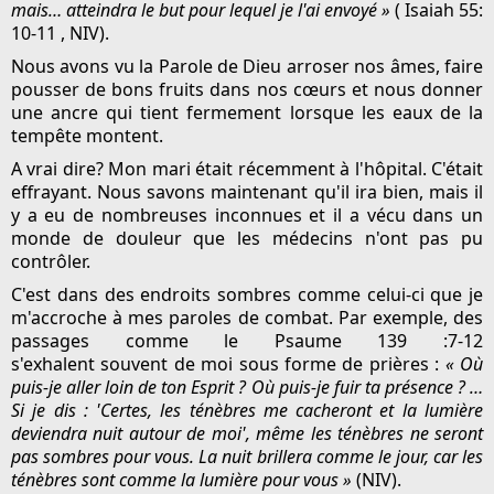
mais… atteindra le but pour lequel je l'ai envoyé »
( Isaiah 55:
10-11 , NIV).
Nous avons vu la Parole de Dieu arroser nos âmes, faire
pousser de bons fruits dans nos cœurs et nous donner
une ancre qui tient fermement lorsque les eaux de la
tempête montent.
A vrai dire? Mon mari était récemment à l'hôpital. C'était
effrayant. Nous savons maintenant qu'il ira bien, mais il
y a eu de nombreuses inconnues et il a vécu dans un
monde de douleur que les médecins n'ont pas pu
contrôler.
C'est dans des endroits sombres comme celui-ci que je
m'accroche à mes paroles de combat. Par exemple, des
passages comme le Psaume 139 :7-12
s'exhalent souvent de moi sous forme de prières :
« Où
puis-je aller loin de ton Esprit ? Où puis-je fuir ta présence ? …
Si je dis : 'Certes, les ténèbres me cacheront et la lumière
deviendra nuit autour de moi', même les ténèbres ne seront
pas sombres pour vous. La nuit brillera comme le jour, car les
ténèbres sont comme la lumière pour vous »
(NIV).