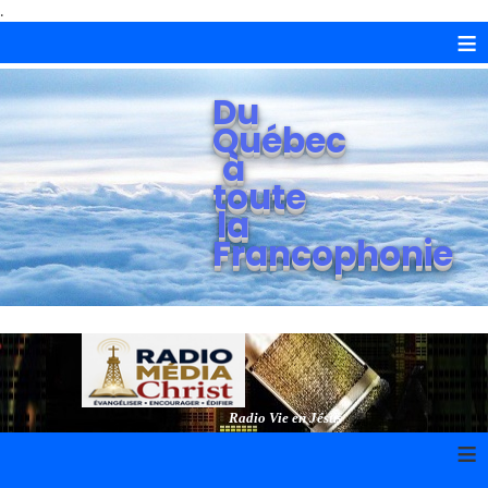
.
≡
Du
Québec
à
toute
la
Francophonie
Radio Vie en Jésus
≡