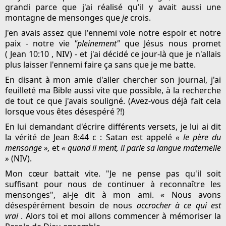
grandi parce que j'ai réalisé qu'il y avait aussi une
montagne de mensonges que
je
crois.
J'en avais assez que l'ennemi vole notre espoir et notre
paix - notre vie
"pleinement"
que Jésus nous promet
( Jean 10:10 , NIV) - et j'ai décidé ce jour-là que je n'allais
plus laisser l'ennemi faire ça sans que je me batte.
En disant à mon amie d'aller chercher son journal, j'ai
feuilleté ma Bible aussi vite que possible, à la recherche
de tout ce que j'avais souligné. (Avez-vous déjà fait cela
lorsque vous êtes désespéré ?!)
En lui demandant d'écrire différents versets, je lui ai dit
la vérité de Jean 8:44 c : Satan est appelé
« le père du
mensonge »,
et
« quand il ment, il parle sa langue maternelle
»
(NIV).
Mon cœur battait vite. "Je ne pense pas qu'il soit
suffisant pour nous de continuer à reconnaître les
mensonges", ai-je dit à mon ami. « Nous avons
désespérément besoin de nous
accrocher à ce qui est
vrai
. Alors toi et moi allons commencer à mémoriser la