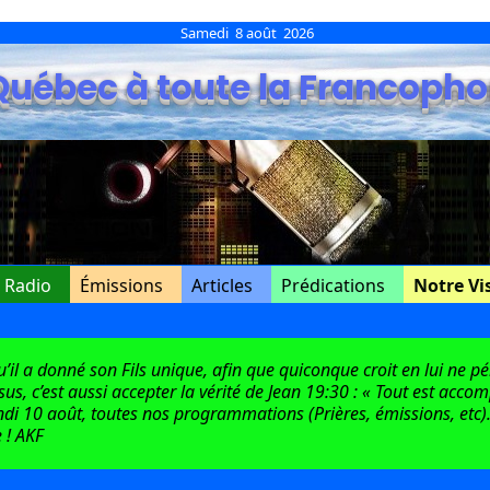
Samedi 8 août 2026
Québec à toute la Francopho
e Radio
Émissions
Articles
Prédications
Notre Vi
l a donné son Fils unique, afin que quiconque croit en lui ne péri
ésus, c’est aussi accepter la vérité de Jean 19:30 : « Tout est acco
di 10 août, toutes nos programmations (Prières, émissions, etc).
 ! AKF