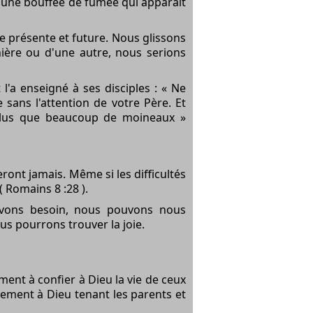
 une bouffée de fumée qui apparaît
ie présente et future. Nous glissons
ière ou d'une autre, nous serions
'a enseigné à ses disciples : « Ne
ans l'attention de votre Père. Et
 plus que beaucoup de moineaux »
ont jamais. Même si les difficultés
 Romains 8 :28 ).
avons besoin, nous pouvons nous
ous pourrons trouver la joie.
ment à confier à Dieu la vie de ceux
ement à Dieu tenant les parents et