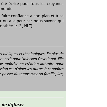
été écrite pour tous les croyants,
e monde.
faire confiance à son plan et à sa
ir ou à la peur car nous savons qui
imothée 1:12 , NLT).
s bibliques et théologiques. En plus de
ent écrit pour Unlocked Devotional. Elle
e maîtrise en création littéraire pour
ssion est d'aider les autres à connaître
me passer du temps avec sa famille, lire,
 de diffuser