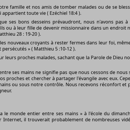
re famille et nos amis de tomber malades ou de se bless
appartient toute vie ( Ezéchiel 18:4 ).
que ses bons desseins prévaudront, nous n'avons pas à
ls ou à leur fille de devenir missionnaire dans un endroit 
tthieu 28 : 19-20 ).
les nouveaux croyants à rester fermes dans leur foi, même 
t persécutés » ( Matthieu 5 :10-12 ).
pour leurs proches malades, sachant que la Parole de Dieu n
entre ses mains ne signifie pas que nous cessons de nous s
os proches et chercher à partager l'évangile avec eux. Ce
mains ou sous notre contrôle. Nous recevons réconfort et p
gneur.
 a le monde entier entre ses mains » à l'école du dimanc
ur Internet, il trouverait probablement de nombreuses vid