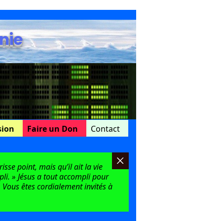
nie
sion
Faire un Don
Contact
sse point, mais qu’il ait la vie
mpli. » Jésus a tout accompli pour
 Vous êtes cordialement invités à