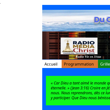
.
Du 
Radio Vie en Jésus
Accueil
Programmation
Grill
« Car Dieu a tant aimé le monde qu’i
éternelle. » (Jean 3:16) Croire en J
nous. Nous reprendrons, dès ce lun
y participer. Que Dieu nous bénisse