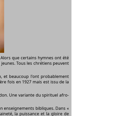
 Alors que certains hymnes ont été
s jeunes. Tous les chrétiens peuvent
on, et beaucoup l'ont probablement
ère fois en 1927 mais est issu de la
on. Une variante du spirituel afro-
en enseignements bibliques. Dans «
ineté, la puissance et la gloire de