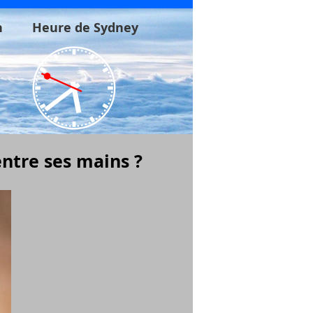
n
Heure de Sydney
ntre ses mains ?