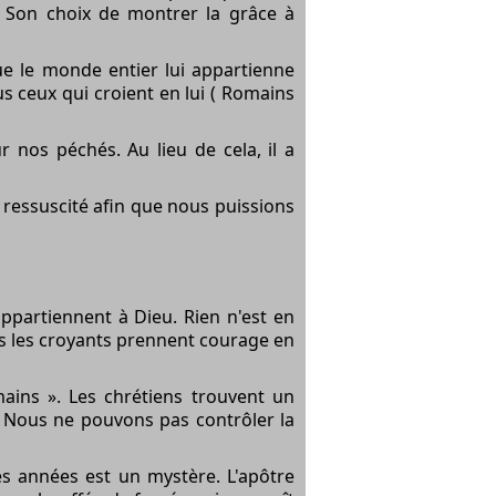
c Son choix de montrer la grâce à
ue le monde entier lui appartienne
 ceux qui croient en lui ( Romains
 nos péchés. Au lieu de cela, il a
t ressuscité afin que nous puissions
ppartiennent à Dieu. Rien n'est en
s les croyants prennent courage en
mains ». Les chrétiens trouvent un
 Nous ne pouvons pas contrôler la
es années est un mystère. L'apôtre