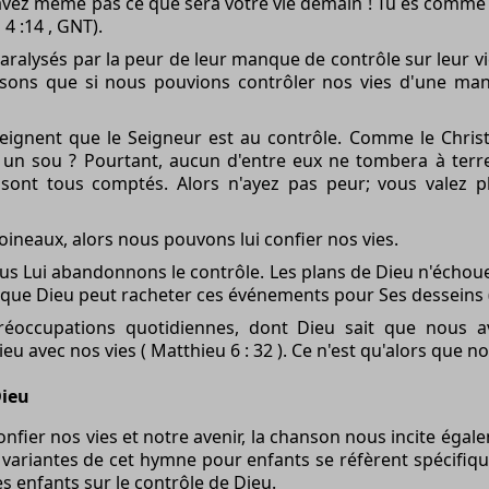
savez même pas ce que sera votre vie demain ! Tu es comme
 4 :14 , GNT).
aralysés par la peur de leur manque de contrôle sur leur v
ons que si nous pouvions contrôler nos vies d'une man
eignent que le Seigneur est au contrôle. Comme le Christ l
n sou ? Pourtant, aucun d'entre eux ne tombera à terre s
sont tous comptés. Alors n'ayez pas peur; vous valez
 moineaux, alors nous pouvons lui confier nos vies.
s Lui abandonnons le contrôle. Les plans de Dieu n'échouer
que Dieu peut racheter ces événements pour Ses desseins (
préoccupations quotidiennes, dont Dieu sait que nous 
ieu avec nos vies ( Matthieu 6 : 32 ). Ce n'est qu'alors que n
Dieu
nfier nos vies et notre avenir, la chanson nous incite égale
riantes de cet hymne pour enfants se réfèrent spécifiqu
es enfants sur le contrôle de Dieu.