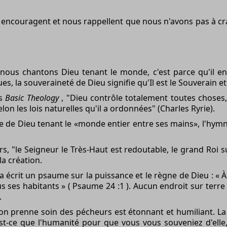
encouragent et nous rappellent que nous n'avons pas à crai
 nous chantons Dieu tenant le monde, c'est parce qu'il en
, la souveraineté de Dieu signifie qu'Il est le Souverain et 
ns
Basic Theology
, "Dieu contrôle totalement toutes choses, 
on les lois naturelles qu'il a ordonnées" (Charles Ryrie).
ge de Dieu tenant le «monde entier entre ses mains», l'hymn
rs, "le Seigneur le Très-Haut est redoutable, le grand Roi su
la création.
l a écrit un psaume sur la puissance et le règne de Dieu : « À 
us ses habitants » ( Psaume 24 :1 ). Aucun endroit sur terr
.
ation prenne soin des pécheurs est étonnant et humiliant. L
st-ce que l'humanité pour que vous vous souveniez d'elle