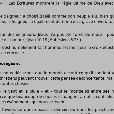
:4 ). Les Écritures montrent la règle ultime de Dieu ave
e Seigneur a choisi Israël comme son peuple élu, bien q
me, le Seigneur a également démontré sa grâce envers tous
eur des seigneurs, Jésus n'a pas été forcé de mourir pour
 de l'amour ( Jean 10:18 ; Ephésiens 5:25 ).
e s'est humblement fait homme, est mort sur la croix et es
vie éternelle.
courageant
nous déclarons que le monde et tout ce qu'il contient a
chrétiens peuvent trouver cette pensée déconcertante, mai
 toutes choses.
le vent et la pluie » et « tout le monde ici entre ses 
ce que beaucoup de choses échappent à notre contrôle.
 les événements qui nous arrivent.
l'avenir. Ce qui se passera demain ou dans les prochain