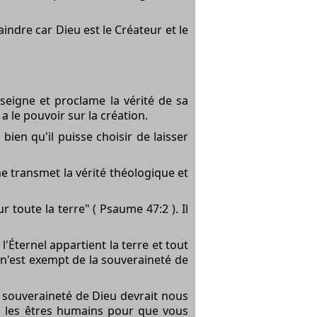
ndre car Dieu est le Créateur et le
seigne et proclame la vérité de sa
a le pouvoir sur la création.
bien qu'il puisse choisir de laisser
e transmet la vérité théologique et
r toute la terre" ( Psaume 47:2 ). Il
l'Éternel appartient la terre et tout
e n'est exempt de la souveraineté de
a souveraineté de Dieu devrait nous
, les êtres humains pour que vous