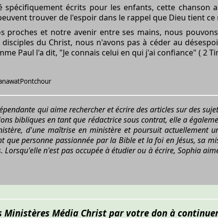
 spécifiquement écrits pour les enfants, cette chanson a 
 peuvent trouver de l'espoir dans le rappel que Dieu tient c
s proches et notre avenir entre ses mains, nous pouvons 
 disciples du Christ, nous n'avons pas à céder au désespo
me Paul l'a dit, "Je connais celui en qui j'ai confiance" ( 2 T
/TanawatPontchour
épendante qui aime rechercher et écrire des articles sur des sujet
ions bibliques en tant que rédactrice sous contrat, elle a égalem
nistère, d'une maîtrise en ministère et poursuit actuellement un
nt que personne passionnée par la Bible et la foi en Jésus, sa mi
its. Lorsqu'elle n'est pas occupée à étudier ou à écrire, Sophia ai
s Ministères Média Christ par votre don à continuer