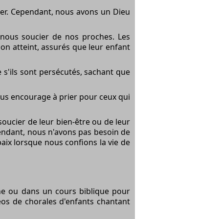
er. Cependant, nous avons un Dieu
 nous soucier de nos proches. Les
non atteint, assurés que leur enfant
s'ils sont persécutés, sachant que
ous encourage à prier pour ceux qui
oucier de leur bien-être ou de leur
pendant, nous n'avons pas besoin de
aix lorsque nous confions la vie de
he ou dans un cours biblique pour
éos de chorales d'enfants chantant