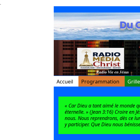
.
Du 
Radio Vie en Jésus
Accueil
Programmation
Grill
« Car Dieu a tant aimé le monde qu’i
éternelle. » (Jean 3:16) Croire en J
nous. Nous reprendrons, dès ce lun
y participer. Que Dieu nous bénisse