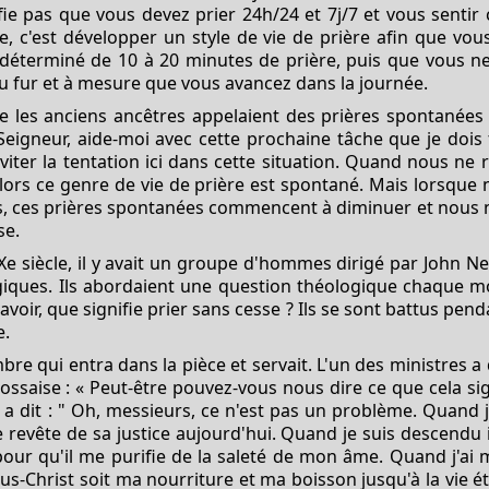
ifie pas que vous devez prier 24h/24 et 7j/7 et vous sent
e, c'est développer un style de vie de prière afin que vo
éterminé de 10 à 20 minutes de prière, puis que vous ne pr
au fur et à mesure que vous avancez dans la journée.
e les anciens ancêtres appelaient des prières spontanées
 Seigneur, aide-moi avec cette prochaine tâche que je dois 
viter la tentation ici dans cette situation. Quand nous ne 
lors ce genre de vie de prière est spontané. Mais lorsqu
 ces prières spontanées commencent à diminuer et nous no
se.
IXe siècle, il y avait un groupe d'hommes dirigé par John N
iques. Ils abordaient une question théologique chaque mois
voir, que signifie prier sans cesse ? Ils se sont battus pen
e.
re qui entra dans la pièce et servait. L'un des ministres a d
ssaise : « Peut-être pouvez-vous nous dire ce que cela sig
r a dit : " Oh, messieurs, ce n'est pas un problème. Quand j
 revête de sa justice aujourd'hui. Quand je suis descendu 
 pour qu'il me purifie de la saleté de mon âme. Quand j'ai
sus-Christ soit ma nourriture et ma boisson jusqu'à la vie ét