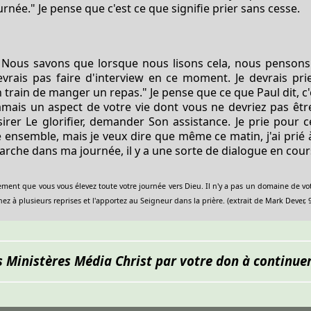
rnée." Je pense que c'est ce que signifie prier sans cesse.
. Nous savons que lorsque nous lisons cela, nous penson
vrais pas faire d'interview en ce moment. Je devrais prie
n train de manger un repas." Je pense que ce que Paul dit, c'e
 jamais un aspect de votre vie dont vous ne devriez pas êtr
irer Le glorifier, demander Son assistance. Je prie pou
é ensemble, mais je veux dire que même ce matin, j'ai prié à
che dans ma journée, il y a une sorte de dialogue en cours.
lement que vous vous élevez toute votre journée vers Dieu. Il n'y a pas un domaine de v
z à plusieurs reprises et l'apportez au Seigneur dans la prière. (extrait de Mark Dever, 
s Ministères Média Christ par votre don à continuer