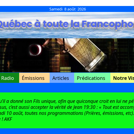
Samedi 8 août 2026
Québec à toute la Francopho
e Radio
Émissions
Articles
Prédications
Notre Vi
l a donné son Fils unique, afin que quiconque croit en lui ne péri
ésus, c’est aussi accepter la vérité de Jean 19:30 : « Tout est acco
di 10 août, toutes nos programmations (Prières, émissions, etc).
 ! AKF