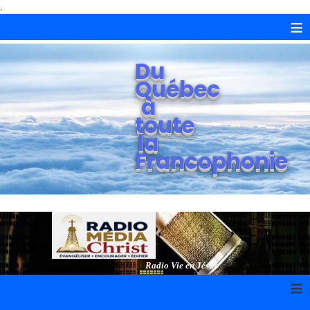
.
≡
Du
Québec
à
toute
la
Francophonie
Radio Vie en Jésus
≡