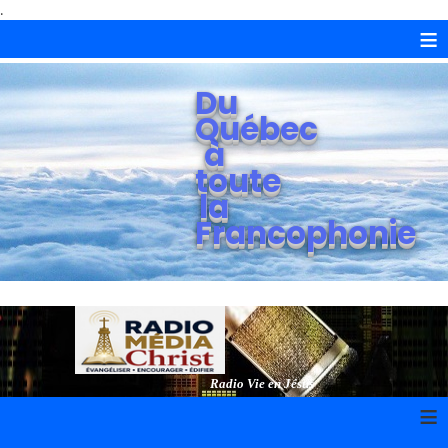
.
≡
Du
Québec
à
toute
la
Francophonie
Radio Vie en Jésus
≡