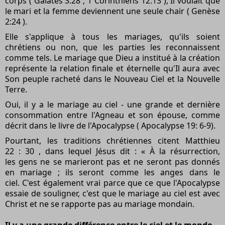
corps (
Galates 3:28
;
1 Corinthiens 12:13
), Il voulait que
le mari et la femme deviennent une seule chair (
Genèse
2:24
).
Elle s'applique à tous les mariages, qu'ils soient
chrétiens ou non, que les parties les reconnaissent
comme tels. Le mariage que Dieu a institué à la création
représente la relation finale et éternelle qu'Il aura avec
Son peuple racheté dans le Nouveau Ciel et la Nouvelle
Terre.
Oui, il y a le mariage au ciel - une grande et dernière
consommation entre l'Agneau et son épouse, comme
décrit dans le livre de l'Apocalypse (
Apocalypse 19:
6-9).
Pourtant, les traditions chrétiennes citent
Matthieu
22
:
30
, dans lequel Jésus dit : « À la
résurrection,
les
gens ne se marieront pas et ne seront pas donnés
en mariage ; ils seront comme les anges dans le
ciel. C'est également vrai parce que ce que l'Apocalypse
essaie de souligner, c'est que le mariage au ciel est avec
Christ et ne se rapporte pas au mariage mondain.
Il y a une grande différence entre le ciel et le monde