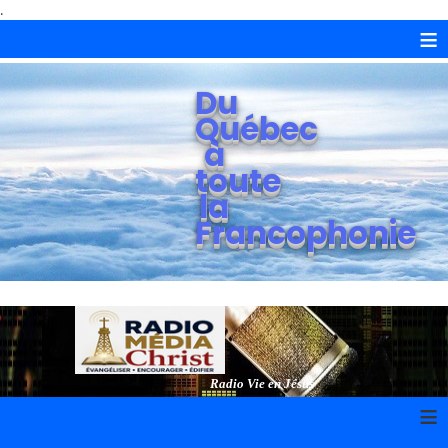
.
≡
Du
Québec
à
toute
la
Francophonie
Radio Vie en Jésus
≡