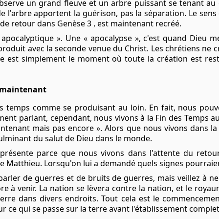
bserve un grand fleuve et un arbre puissant se tenant au 
s de l'arbre apportent la guérison, pas la séparation. Le sens
 de retour dans Genèse 3 , est maintenant recréé.
« apocalyptique ». Une « apocalypse », c'est quand Dieu m
produit avec la seconde venue du Christ. Les chrétiens ne c
ge est simplement le moment où toute la création est re
s maintenant
es temps comme se produisant au loin. En fait, nous pou
ent parlant, cependant, nous vivons à la Fin des Temps auj
enant mais pas encore ». Alors que nous vivons dans la 
ulminant du salut de Dieu dans le monde.
présente parce que nous vivons dans l'attente du retour
Matthieu. Lorsqu'on lui a demandé quels signes pourraient 
arler de guerres et de bruits de guerres, mais veillez à n
ore à venir. La nation se lèvera contre la nation, et le roy
erre dans divers endroits. Tout cela est le commencemen
r sur ce qui se passe sur la terre avant l'établissement compl