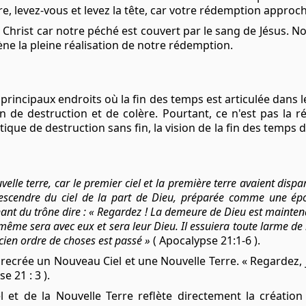
levez-vous et levez la tête, car votre rédemption approche 
Christ car notre péché est couvert par le sang de Jésus. N
ne la pleine réalisation de notre rédemption.
s principaux endroits où la fin des temps est articulée dans 
 de destruction et de colère. Pourtant, ce n'est pas la ré
ique de destruction sans fin, la vision de la fin des temps 
elle terre, car le premier ciel et la première terre avaient dispar
, descendre du ciel de la part de Dieu, préparée comme une 
enant du trône dire : « Regardez ! La demeure de Dieu est maintena
-même sera avec eux et sera leur Dieu. Il essuiera toute larme de 
ncien ordre de choses est passé »
( Apocalypse 21:1-6 ).
eu recrée un Nouveau Ciel et une Nouvelle Terre. « Regardez, 
e 21 : 3 ).
 et de la Nouvelle Terre reflète directement la créatio