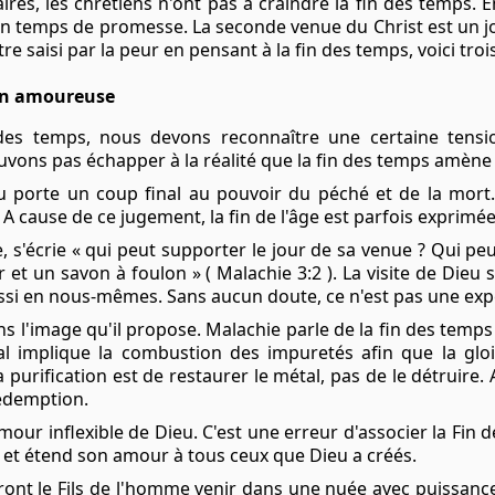
es, les chrétiens n'ont pas à craindre la fin des temps. En 
n temps de promesse. La seconde venue du Christ est un j
tre saisi par la peur en pensant à la fin des temps, voici tro
on amoureuse
des temps, nous devons reconnaître une certaine tensi
uvons pas échapper à la réalité que la fin des temps amène
eu porte un coup final au pouvoir du péché et de la mort
A cause de ce jugement, la fin de l'âge est parfois exprimé
 s'écrie « qui peut supporter le jour de sa venue ? Qui peu
 et un savon à foulon » ( Malachie 3:2 ). La visite de Dieu 
si en nous-mêmes. Sans aucun doute, ce n'est pas une exp
s l'image qu'il propose. Malachie parle de la fin des tem
tal implique la combustion des impuretés afin que la gloi
la purification est de restaurer le métal, pas de le détruire
rédemption.
our inflexible de Dieu. C'est une erreur d'associer la Fin 
u et étend son amour à tous ceux que Dieu a créés.
erront le Fils de l'homme venir dans une nuée avec puissan