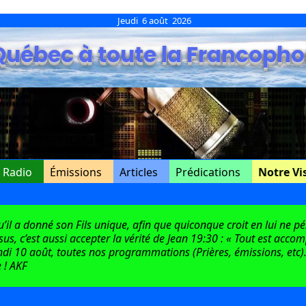
Jeudi 6 août 2026
Québec à toute la Francopho
e Radio
Émissions
Articles
Prédications
Notre Vi
l a donné son Fils unique, afin que quiconque croit en lui ne péri
ésus, c’est aussi accepter la vérité de Jean 19:30 : « Tout est acco
di 10 août, toutes nos programmations (Prières, émissions, etc).
 ! AKF