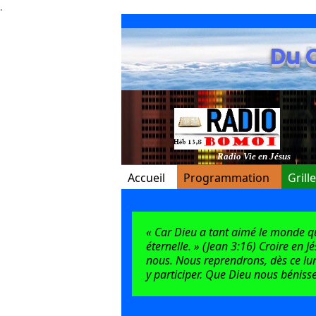
.
Du 
Radio Vie en Jésus
Accueil
Programmation
Grill
« Car Dieu a tant aimé le monde qu’i
éternelle. » (Jean 3:16) Croire en J
nous. Nous reprendrons, dès ce lun
y participer. Que Dieu nous bénisse