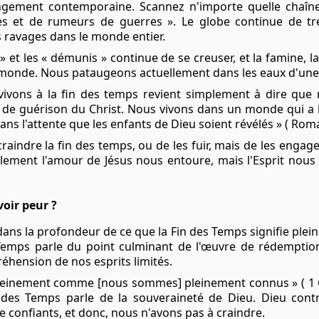
angement contemporaine. Scannez n'importe quelle chaîn
es et de rumeurs de guerres ». Le globe continue de tre
 ravages dans le monde entier.
 » et les « démunis » continue de se creuser, et la famine, l
e monde. Nous pataugeons actuellement dans les eaux d'un
vivons à la fin des temps revient simplement à dire qu
de guérison du Christ. Nous vivons dans un monde qui a 
ans l'attente que les enfants de Dieu soient révélés » ( Romai
raindre la fin des temps, ou de les fuir, mais de les engage
lement l'amour de Jésus nous entoure, mais l'Esprit nous
oir peur ?
ans la profondeur de ce que la Fin des Temps signifie plei
 Temps parle du point culminant de l'œuvre de rédemptio
éhension de nos esprits limités.
pleinement comme [nous sommes] pleinement connus » ( 1 C
 des Temps parle de la souveraineté de Dieu. Dieu cont
 confiants, et donc, nous n'avons pas à craindre.