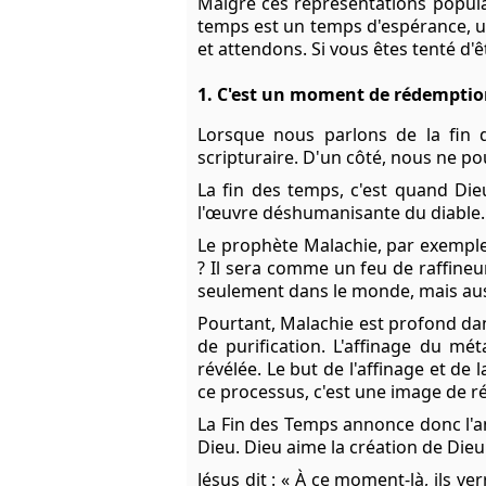
Malgré ces représentations populair
temps est un temps d'espérance, u
et attendons. Si vous êtes tenté d'ê
1. C'est un moment de rédempti
Lorsque nous parlons de la fin 
scripturaire. D'un côté, nous ne po
La fin des temps, c'est quand Di
l'œuvre déshumanisante du diable. 
Le prophète Malachie, par exemple,
? Il sera comme un feu de raffineur
seulement dans le monde, mais aus
Pourtant, Malachie est profond dan
de purification. L'affinage du mé
révélée. Le but de l'affinage et de 
ce processus, c'est une image de 
La Fin des Temps annonce donc l'am
Dieu. Dieu aime la création de Die
Jésus dit : « À ce moment-là, ils v