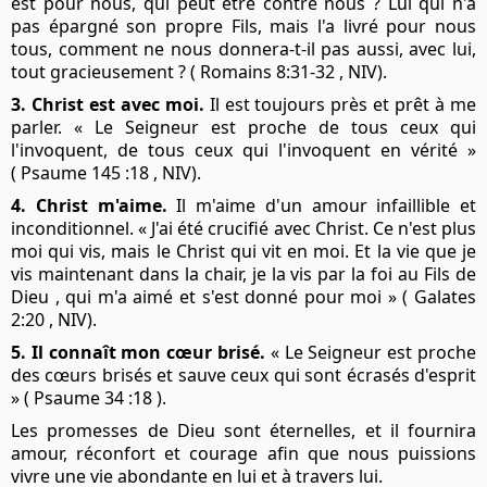
est pour nous, qui peut être contre nous ? Lui qui n'a
pas épargné son propre Fils, mais l'a livré pour nous
tous, comment ne nous donnera-t-il pas aussi, avec lui,
tout gracieusement ? ( Romains 8:31-32 , NIV).
3. Christ est avec moi.
Il est toujours près et prêt à me
parler. « Le Seigneur est proche de tous ceux qui
l'invoquent, de tous ceux qui l'invoquent en vérité »
( Psaume 145 :18 , NIV).
4. Christ m'aime.
Il m'aime d'un amour infaillible et
inconditionnel. « J'ai été crucifié avec Christ. Ce n'est plus
moi qui vis, mais le Christ qui vit en moi. Et la vie que je
vis maintenant dans la chair, je la vis par la foi au Fils de
Dieu , qui m'a aimé et s'est donné pour moi » ( Galates
2:20 , NIV).
5. Il connaît mon cœur brisé.
« Le Seigneur est proche
des cœurs brisés et sauve ceux qui sont écrasés d'esprit
» ( Psaume 34 :18 ).
Les promesses de Dieu sont éternelles, et il fournira
amour, réconfort et courage afin que nous puissions
vivre une vie abondante en lui et à travers lui.