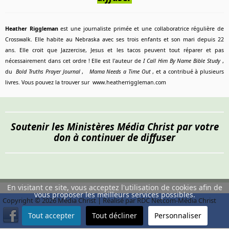
Heather Riggleman
est une journaliste primée et une collaboratrice régulière de
Crosswalk. Elle habite au Nebraska avec ses trois enfants et son mari depuis 22
ans. Elle croit que Jazzercise, Jesus et les tacos peuvent tout réparer et pas
nécessairement dans cet ordre ! Elle est l'auteur de
I Call Him By Name Bible Study
,
du
Bold Truths Prayer Journal
,
Mama Needs a Time Out
, et a contribué à plusieurs
livres. Vous pouvez la trouver sur www.heatherriggleman.com
Soutenir les Ministères Média Christ par votre
don à continuer de diffuser
En visitant ce site, vous acceptez l'utilisation de cookies afin de
vous proposer les meilleurs services possibles.
Copyright © 2026 Média Christ | Réalisé par RDC Netcom-Média Christ
Tout accepter
Tout décliner
Personnaliser