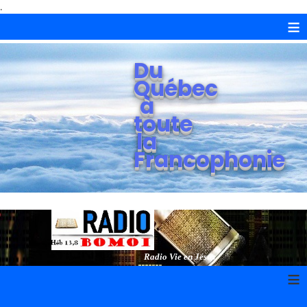
.
≡
Du
Québec
à
toute
la
Francophonie
Radio Vie en Jésus
≡