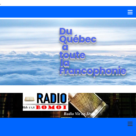
.
≡
Du
Québec
à
toute
la
Francophonie
Radio Vie en Jésus
≡