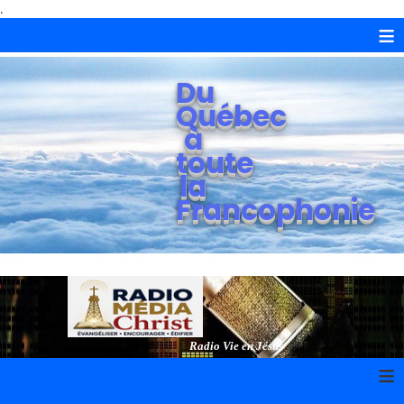
.
≡
Du
Québec
à
toute
la
Francophonie
Radio Vie en Jésus
≡