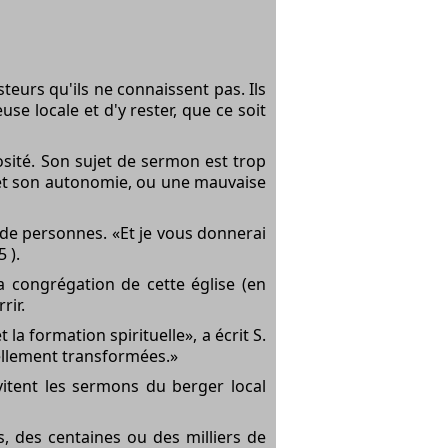
teurs qu'ils ne connaissent pas. Ils
e locale et d'y rester, que ce soit
osité. Son sujet de sermon est trop
 et son autonomie, ou une mauvaise
e personnes. «Et je vous donnerai
 ).
 congrégation de cette église (en
rir.
a formation spirituelle», a écrit S.
uellement transformées.»
vitent les sermons du berger local
, des centaines ou des milliers de