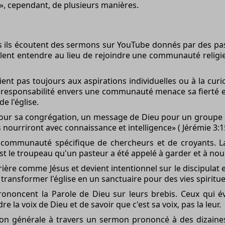
, cependant, de plusieurs manières.
ais ils écoutent des sermons sur YouTube donnés par des pas
lent entendre au lieu de rejoindre une communauté religieus
nt pas toujours aux aspirations individuelles ou à la curi
La responsabilité envers une communauté menace sa fierté
 l'église.
our sa congrégation, un message de Dieu pour un groupe d
nourriront avec connaissance et intelligence» ( Jérémie 3:15
 communauté spécifique de chercheurs et de croyants. La
t le troupeau qu'un pasteur a été appelé à garder et à nour
re comme Jésus et devient intentionnel sur le discipulat et l
r transformer l'église en un sanctuaire pour des vies spirit
rononcent la Parole de Dieu sur leurs brebis. Ceux qui é
la voix de Dieu et de savoir que c'est sa voix, pas la leur.
ion générale à travers un sermon prononcé à des dizaines