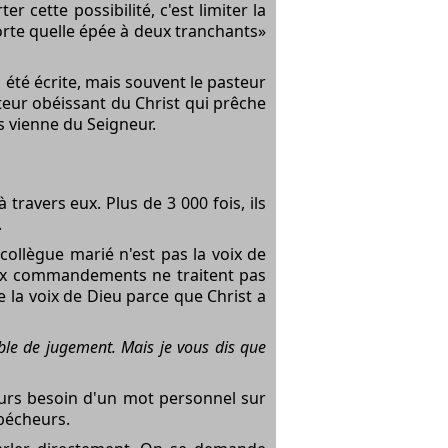
 cette possibilité, c'est limiter la
porte quelle épée à deux tranchants»
 été écrite, mais souvent le pasteur
iteur obéissant du Christ qui prêche
s vienne du Seigneur.
 travers eux. Plus de 3 000 fois, ils
.
ollègue marié n'est pas la voix de
 dix commandements ne traitent pas
 la voix de Dieu parce que Christ a
ble de jugement. Mais je vous dis que
ours besoin d'un mot personnel sur
 pécheurs.