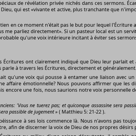
ciaux de révélation privée nichés dans ces sermons. Écarter
 Dieu, qui est «vivante et active, plus tranchante que n'im
tien en ce moment n'était pas le but pour lequel l'Écriture a
us me parliez directement». Si un pasteur local est un serv
probable qu'une voix intérieure incitant à éviter ses sermon
s Écritures ont clairement indiqué que Dieu leur parlait et à
ous parle à travers les Écritures, directement et généralement
t qu'une voix qui pousse à entamer une liaison avec un c
t une affaire émotionnelle? Nous pouvons affirmer que les
s encore une fois, nous saurions notre voix personnelle de
anciens: 'Vous ne tuerez pas; et quiconque assassine sera passi
 sera passible de jugement »
( Matthieu 5: 21-22 ).
 obéissance à ses lois commence là. Nous n'avons pas touj
ôtre, afin de discerner la voix de Dieu de nos propres désirs