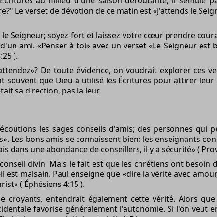
es Écritures au milieu d'une saison déroutante, il semble
e?" Le verset de dévotion de ce matin est «J'attends le Sei
z le Seigneur; soyez fort et laissez votre cœur prendre cou
e d'un ami. «Penser à toi» avec un verset «Le Seigneur est 
:25 ).
 «attendez»? De toute évidence, on voudrait explorer ces v
 souvent que Dieu a utilisé les Écritures pour attirer leur a
ait sa direction, pas la leur.
outions les sages conseils d'amis; des personnes qui peu
». Les bons amis se connaissent bien; les enseignants conna
s dans une abondance de conseillers, il y a sécurité» ( Prov
 conseil divin. Mais le fait est que les chrétiens ont besoin d
 est malsain. Paul enseigne que «dire la vérité avec amour
rist» ( Éphésiens 4:15 ).
 de croyants, entendrait également cette vérité. Alors qu
cidentale favorise généralement l'autonomie. Si l'on veut 