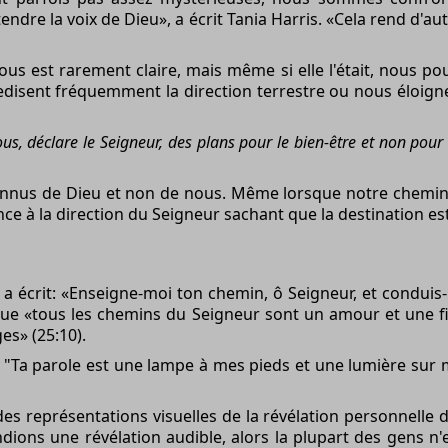
ndre la voix de Dieu», a écrit Tania Harris. «Cela rend d'autan
us est rarement claire, mais même si elle l'était, nous pou
edisent fréquemment la direction terrestre ou nous éloig
ous, déclare le Seigneur, des plans pour le bien-être et non pou
onnus de Dieu et non de nous. Même lorsque notre chemin n
e à la direction du Seigneur sachant que la destination est
te a écrit: «Enseigne-moi ton chemin, ô Seigneur, et condui
que «tous les chemins du Seigneur sont un amour et une fi
es» (25:10).
 "Ta parole est une lampe à mes pieds et une lumière sur 
es représentations visuelles de la révélation personnelle
dions une révélation audible, alors la plupart des gens n'