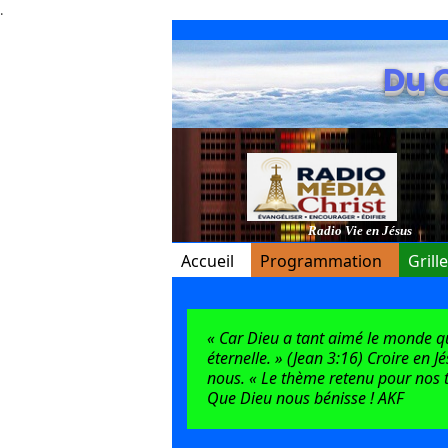
.
Du 
Radio Vie en Jésus
Accueil
Programmation
Grill
« Car Dieu a tant aimé le monde qu’i
éternelle. » (Jean 3:16) Croire en J
nous. « Le thème retenu pour nos t
Que Dieu nous bénisse ! AKF