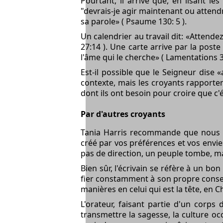
Pourtant, il arrive que, en lisant l
"devrais-je agir maintenant ou attendr
sa parole» ( Psaume 130: 5 ).
Un calendrier au travail dit: «Attende
27:14 ). Une carte arrive par la post
l'âme qui le cherche» ( Lamentations 3
Est-il possible que le Seigneur dise
contexte, mais les croyants rapportent
dont ils ont besoin pour croire que c'ét
Par d'autres croyants
Tania Harris recommande que nous éc
créé par vos préférences et vos envies
pas de direction, un peuple tombe, mai
Bien sûr, l'écrivain se réfère à un bon
fier constamment à son propre conseil
manières en celui qui est la tête, en Ch
L'orateur, faisant partie d'un corps
transmettre la sagesse, la culture oc