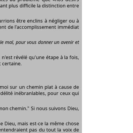
t plus difficile la distinction entre
rrions être enclins à négliger ou à
nent de l'accomplissement immédiat
r le mal, pour vous donner un avenir et
'est révélé qu'une étape à la fois,
 certaine.
s-moi sur un chemin plat à cause de
délité inébranlables, pour ceux qui
mon chemin." Si nous suivons Dieu,
 de Dieu, mais est-ce la même chose
entendraient pas du tout la voix de