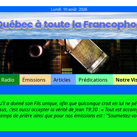
Lundi 10 août 2026
Québec à toute la Francopho
e Radio
Émissions
Articles
Prédications
Notre Vi
l a donné son Fils unique, afin que quiconque croit en lui ne péri
ésus, c’est aussi accepter la vérité de Jean 19:30 : « Tout est acco
emps de prière ainsi que pour nos émissions est : “Soumettez-vous