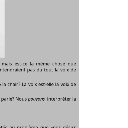
eu, mais est-ce la même chose que
entendraient pas du tout la voix de
a chair? La voix est-elle la voix de
s parle? Nous
pouvons
interpréter la
ntés au problème que «nos désirs