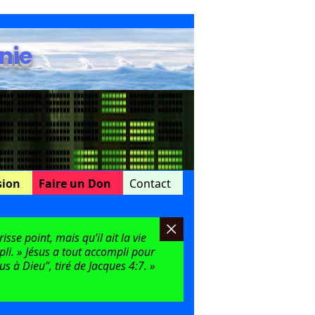
nie
sion
Faire un Don
Contact
sse point, mais qu’il ait la vie
mpli. » Jésus a tout accompli pour
 à Dieu”, tiré de Jacques 4:7. »