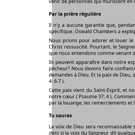
venir de personnes qui mûrissent en Ch
Par la prière régulière
Il n'y a aucune garantie que, pendan
spécifique. Oswald Chambers a expliqu
Nous prions pour adorer et louer le 
Christ ressuscité. Pourtant, le Seign
que nous entendons comme venant d
Ils peuvent apparaître dans notre es
pécheur? Nous devons faire confiance à
demandes à Dieu. Et la paix de Dieu, q
4: 6-7 ).
Cette paix vient du Saint-Esprit, et 
notre cœur ( Psaume 37: 4 ). Commence
par la louange, les remerciements et 
Tu sauras
La voix de Dieu sera reconnaissable 
déni si la voix du Seigneur dit quelque