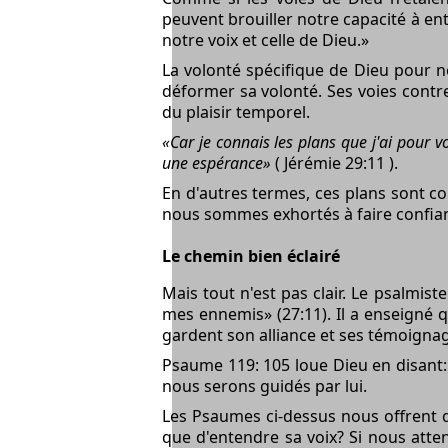
peuvent brouiller notre capacité à ente
notre voix et celle de Dieu.»
La volonté spécifique de Dieu pour no
déformer sa volonté. Ses voies contr
du plaisir temporel.
«Car je connais les plans que j'ai pour v
une espérance»
( Jérémie 29:11 ).
En d'autres termes, ces plans sont c
nous sommes exhortés à faire confianc
Le chemin bien éclairé
Mais tout n'est pas clair. Le psalmis
mes ennemis» (27:11). Il a enseigné 
gardent son alliance et ses témoignag
Psaume 119: 105 loue Dieu en disant:
nous serons guidés par lui.
Les Psaumes ci-dessus nous offrent d
que d'entendre sa voix? Si nous atten