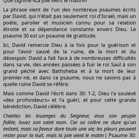
Que signifie «La joie vient le matin»?
La phrase vient de l'un des nombreux psaumes écrits
par David, qui n'était pas seulement roi d'Israël, mais un
poète, parolier et musicien connu pour sa relation
étroite et sa dépendance constante envers Dieu. Le
psaume 30 est un psaume de gratitude.
Ici, David remercie Dieu à la fois pour la guérison et
pour l'avoir sauvé de la ruine, de la mort et du
désespoir. David a fait face à de nombreuses difficultés
dans sa vie, des années passées à fuir le roi Saül à son
grand péché avec Bathsheba et à la mort de leur
premier-né, et dans ce psaume, nous ne savons pas à
quelle ruine David se réfère.
Mais comme David l'écrit dans 30: 1-2, Dieu l'a soulevé
«des profondeurs» et l'a guéri, et pour cette grande
bénédiction, David célèbre.
Chantez les louanges du Seigneur, vous son peuple
fidèle; louez son saint nom. Car sa colère ne dure qu'un
instant, mais sa faveur dure toute une vie; les pleurs peuvent
rester pour la nuit, mais la joie vient le matin
( Psaume 30: