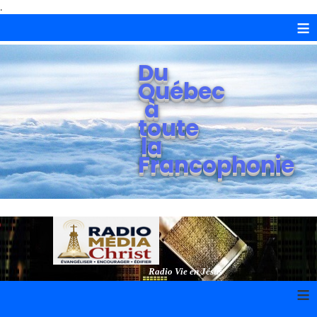
.
≡
Du
Québec
à
toute
la
Francophonie
Radio Vie en Jésus
≡