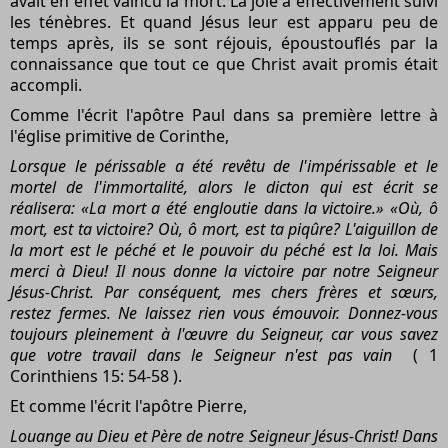
avait en effet vaincu la mort. La joie a effectivement suivi
les ténèbres. Et quand Jésus leur est apparu peu de
temps après, ils se sont réjouis, époustouflés par la
connaissance que tout ce que Christ avait promis était
accompli.
Comme l'écrit l'apôtre Paul dans sa première lettre à
l'église primitive de Corinthe,
Lorsque le périssable a été revêtu de l'impérissable et le
mortel de l'immortalité, alors le dicton qui est écrit se
réalisera: «La mort a été engloutie dans la victoire.» «Où, ô
mort, est ta victoire? Où, ô mort, est ta piqûre? L'aiguillon de
la mort est le péché et le pouvoir du péché est la loi. Mais
merci à Dieu! Il nous donne la victoire par notre Seigneur
Jésus-Christ. Par conséquent, mes chers frères et sœurs,
restez fermes. Ne laissez rien vous émouvoir. Donnez-vous
toujours pleinement à l'œuvre du Seigneur, car vous savez
que votre travail dans le Seigneur n'est pas vain
( 1
Corinthiens 15: 54-58 ).
Et comme l'écrit l'apôtre Pierre,
Louange au Dieu et Père de notre Seigneur Jésus-Christ! Dans